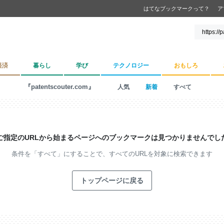
はてなブックマークって？
ア
経済
暮らし
学び
テクノロジー
おもしろ
『patentscouter.com』
人気
新着
すべて
ご指定のURLから始まるページへの
ブックマークは見つかりませんでし
条件を「すべて」にすることで、
すべてのURLを対象に検索できます
トップページに戻る