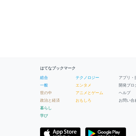
はてなブックマーク
総合
テクノロジー
アプリ・
一般
エンタメ
開発ブロ
世の中
アニメとゲーム
ヘルプ
政治と経済
おもしろ
お問い合
暮らし
学び