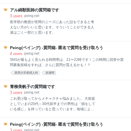
る。 つまり世の中には絶対的な正義と悪が存在し、悪
は正義によって正されなければならない、という構
アル綿獣医師の質問箱です
図。水戸黄門とかマジンガーZと同じですね。 もちろ
3
users
peing.net
んこういう単純化はエンタメ作品としてはとても有効
医学部の教授が世間のニーズにあった話をできると考
です。まして『美味しんぼ』は「本格グルメ漫画」の
えない方がいいと思います。そういうことができる人
草分け。創成期におい
達はごく一部だと思います。
Peing(ペイング) -質問箱- 匿名で質問を受け取ろう
4
users
peing.net
SNSが最もよく見られる時間帯は、21〜22時です！この時間に回答や質
問募集投稿をすれば、さらに質問が貰えるかも！？
群馬大学産婦人科
岩瀬明
青柳美帆子の質問箱です
3
users
peing.net
これ受け取ってからメチャクチャ悩みました。 大前提
としていまの20代～30代前半までの男性は「損をして
いる感じ」を持っていると思っています。地域によっ
て多少傾向の違いはありますが、基本的には男女平等
の教育を受けており、出産などがなくお互い正社員で
Peing(ペイング) -質問箱- 匿名で質問を受け取ろう
あれば賃金の差もそこまでありません。一方で恋愛市
場では（特に経済的に）女性が有利のように見えてい
3
users
peing.net