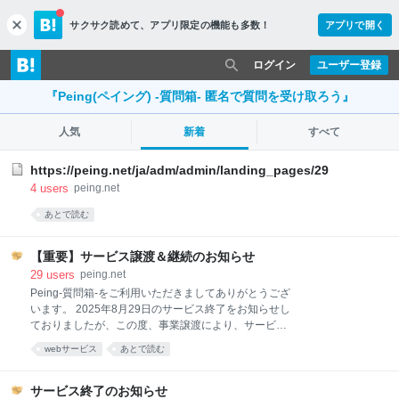
サクサク読めて、
アプリ限定の機能も多数！
アプリで開く
c
l
o
ログイン
ユーザー登録
s
e
『Peing(ペイング) -質問箱- 匿名で質問を受け取ろう』
人気
新着
すべて
https://peing.net/ja/adm/admin/landing_pages/29
4
users
peing.net
あとで読む
【重要】サービス譲渡＆継続のお知らせ
29
users
peing.net
Peing-質問箱-をご利用いただきましてありがとうござ
います。 2025年8月29日のサービス終了をお知らせし
ておりましたが、この度、事業譲渡により、サービス
を継続することが決定いたしました。 多くの皆さまか
webサービス
あとで読む
らいただいた温かいメッセージとご要望を受け、新た
な運営体制のもとでPeing-質問箱-を存続させることが
できることを、心より嬉しく思っております。 ■サー
サービス終了のお知らせ