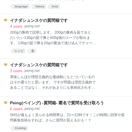
るいはその勇気を持てていないようにお見受けしま
language
history
food
す。 問：外資でイキリ倒すために必要な対策を述べよ
問：年収を上げるために必要な対策を述べよ これらの
答えは決して「試験勉強をすること」ではなく、まし
イナダシュンスケの質問箱です
て「面接で口が回るようにすること」でさえもありま
4
users
peing.net
せん。まずは勇気を振り絞って、自分はこの問いから
200gの豚肉で説明します。 200gの豚肉を茹でると、
逃げてきたのだと自覚し、この"人生の試験問題"に解
だいたい130gの茹で豚と600g強のスープが取れま
答することが必要にな
す。 130gの茹で豚を26gの醤油で漬け込んでチャーシ
ューとカエシができます。 これを全て使って2人前の
レシピ
食
ラーメンが作ります。 スープ全量にチャーシューのカ
エシを全て入れ、さらにそこに30gの醤油（もしくは
5gの塩）を加えると、ちょうど2人前のラーメンスー
イナダシュンスケの質問箱です
プになります。 これは一般的なラーメンよりは塩分濃
3
users
peing.net
度低めなので、いかにもラーメンらしいラーメンを狙
美味しんぼが理想主義的な価値観にもとづいているの
うなら更に20gくらい醤油を足すとそれっぽくなりま
はその通りだと思います。 ですが問題は理想主義的で
す。 ただしそこまでアタリを強めると、ここでついに
あることではなく、それがあまりにも単純化されすぎ
化調も加えた方がバランスは良くなると思います。 個
たところにあるのではないかとも思っています。 その
人的には最後の醤油20gは足さないくらいの薄味の無
世界観とはこういうものです。 ・世の中の食べ物には
化調ラーメンを、チャーシューのしょっぱさを頼りに
Peing(ペイング) -質問箱- 匿名で質問を受け取ろう
「本物」と「ニセ物」がある。 ・「本物」は、天然、
食べ進めるくらいが好みではあります。 このあたりの
自然、伝統、人の手間、といった概念に紐付けられ、
6
users
peing.net
幅のどこかで最適解を見つけていただけると
「ニセ物」は商業経済や近代的製造業に紐づけられ
SNSが最もよく見られる時間帯は、21〜22時です！この時間に回答や質
る。 ・その序列は「食通」にとっては揺るぎない共通
問募集投稿をすれば、さらに質問が貰えるかも！？
認識であり、それを世間に啓蒙する使命がある。 ・啓
Cooking
蒙された庶民は例外なくその序列を理解して受け入れ