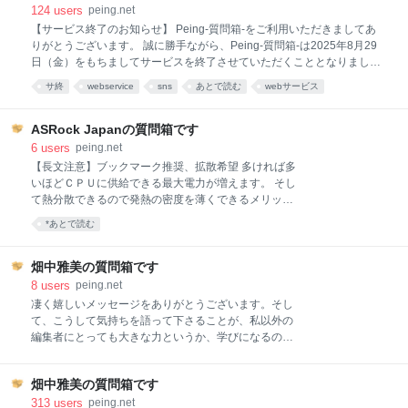
ビス継続について 2025年8月29日以降も、Peing-質問
124
users
peing.net
箱-は通常通りご利用いただけます。 - アカウント情
【サービス終了のお知らせ】 Peing-質問箱-をご利用いただきましてあ
報、投稿内容、設定等はすべて引き継がれます - URL
りがとうございます。 誠に勝手ながら、Peing-質問箱-は2025年8月29
の変更はございません（https://peing.net） - 基本機能
日（金）をもちましてサービスを終了させていただくこととなりまし
は従来通りご利用いただけます ■今後の展開について
た。 これまで多くの皆さまにご利用いただきましたこと、心より御礼申
サ終
webservice
sns
あとで読む
webサービス
新運営体制では、以下の改善を検討しております： サ
し上げます。 ■サービス終了日 2025年8月29日（金） ■サービス終了ま
ービスの安定化 - インフラの最適化によるレスポンス
でのスケジュール 2025年8月29日（金）12:00 サービス提供終了 サー
改善 - より安定したサービス提供 ユーザ
ビス終了後、アカウント情報・投稿内容などは閲覧・利用できなくなり
ASRock Japanの質問箱です
ます。 ■有料機能をご利用のお客様へ サービス終了に伴い、継続課金処
6
users
peing.net
理は2025年8月15日以降行われません。 有料機能は前回の更新日から1
【長文注意】ブックマーク推奨、拡散希望 多ければ多
か月間、またはサービス終了日（2025年8月29日）のいずれか早い日付
いほどＣＰＵに供給できる最大電力が増えます。 そし
までご利用いただけます。 期間満了をもって有料機能は自動的に終了い
て熱分散できるので発熱の密度を薄くできるメリット
たします。 継続課金の停止状
があります。 ただ、24フェーズはぶっちゃけかなり過
*あとで読む
多です。ＯＣしてやっと効率でるかも？くらいです。
フェーズというのはＣＰＵに電力を供給する部品の総
称ですね。 ＰＷＭコントローラー→パワー半導体→チ
畑中雅美の質問箱です
ョークコイル→コンデンサ この4つで1セットで１フェ
8
users
peing.net
ーズです。 1フェーズあたりの性能もかなり大きく変
凄く嬉しいメッセージをありがとうございます。そし
わるので耐久性や性能が大きく変わります。 具体的な
て、こうして気持ちを語って下さることが、私以外の
例を出しますがＳＰＳとかＤｒＭＯＳ搭載とか書いて
編集者にとっても大きな力というか、学びになるので
あるとおもいますがそのあとに１１０Ａとか８０Ａと
シェアさせてください。 自戒と反省を込めて…と先の
か５０Ａとか書いてあります。これが1フェーズあた
質問箱に書きましたが、立場が違うとびっくりするぐ
りの供給能力になります。 110Ａｘ２Ｖ＝２２０Ｗ最
畑中雅美の質問箱です
らい視野が変わるというか…良かれと思ってやること
大供給できます なので1フェーズあたり最大値で220
が間違っちゃったりするんです。 作家さんからすると
313
users
peing.net