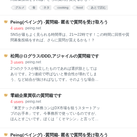
グルメ
食
ネタ
cooking
food
あとで読む
Peing(ペイング) -質問箱- 匿名で質問を受け取ろう
4
users
peing.net
SNSが最もよく見られる時間帯は、21〜22時です！この時間に回答や質
問募集投稿をすれば、さらに質問が貰えるかも！？
松岡@ログラス/DDD,アジャイルの質問箱です
3
users
peing.net
2つのクラスが独立したものであれば選択肢としては
ありです。2つ連続で呼ばないと整合性が壊れてしま
う、など結合が強ければなしです。そのような場合は
ユースケースで一緒にやるべきです。 観点としては、
コントローラーの処理が「クライアントからユースケ
零細企業買収の質問箱です
ースへの変換」という責務を超過しないかどうかで
す。2つのユースケースを続けて呼ばないと整合性が
4
users
peing.net
保てない、2つのユースケースを呼ぶ間に分岐が発生
「東芝テックの事務コンはDX市場を狙うスタートアッ
する、などの場合は変換の責務を超え、特定のユース
プのお手本」です。今事務所で使っているのですが、
ケースを実現しようとしていると考えられるので、ユ
ほんとすごいです。ぼくは「くそマシン」と言ってい
ースケースクラスで行うべきでしょう。
るのですが、パソコン経験０の零細従業員がスラスラ
とデータ入力して帳票出力していきます。売上管理、
Peing(ペイング) -質問箱- 匿名で質問を受け取ろう
見積管理、在庫管理ができます。裾野の零細企業まで