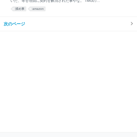
いた、等を理由に契約を解消された事やな。 TMGの不
ることの許される信頼関係を構築していなければ女性
正は、以下の通り。 ・Amazonから配送ドライバー
揉め事
amazon
は男性を家にあげることはしません。 家に招くという
個々人へのコロナ慰労金(正式な名称は不明)を下請業
のは、信頼しているよというメッセージそのものなの
者に渡さず、丸ごと独り占め。(もちろん、配送ドライ
です。 ②家というのは外界と断絶したクローズドな空
バーには渡されない) ・荷物の仕分けなど内勤業務に
次のページ
間です。人目がないゆえのアクションのできる空間／
かかる経費を、Amazonからはもらいながら、下請業
何が起こってもそうそ
者には渡さず、配送ドライバーに無償で仕分けをさせ
ていた。 ・配送ドライバー1日の金額を大幅に中抜き
し、Amazonには中抜きの金額を過少報告していた。
わかっているだけでもこれだけある。 恐らく、他にも
不正し、ボロ儲けしていたと思う。 そらTVCMもバン
バン流し、あちこちに黄色い看板出せるわな。 問題は
それだけではなく、Amazonに契約を解消された事
を、下請業者には直前(4日前)