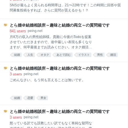
ます。そうすると女性嫌悪や女性差別の訴えは実感が
SNSが最もよく見られる時間帯は、21〜22時です！この時間に回答や質
持てず、実力主義やネオリベ的な価値観で回収されま
問募集投稿をすれば、さらに質問が貰えるかも！？
す（これは男性だけじゃなく女性もそうなることがあ
ります）。またフェミニストの中に過激な訴えをして
いる人がいるのも事実です（※でもこれはどこも同じ
とら婚＠結婚相談所～趣味と結婚の両立～の質問箱です
で、どの主張をしている集団の中でも過激な訴えをし
841
users
peing.net
ている人はいます。女性嫌悪集団の中では殺人や暴行
月8万の収入の男性絵師様。貴殿に今後のTodoを提案
などのヘイトクライムをしている人が生まれています
させていただきますので、途中厳しい表現も多くなり
が、それをもって「女性嫌悪は過激な人がいるから間
ますが、何卒最後までお読みください。オタク婚活で
違っている、やめよう」と女
も、現状だと結婚できる可能性はほぼ0です。 確かに
結婚
人生
オタク
あとで読む
イラスト
男性
婚活
オタク婚活だと、絵師や作家と言うのは時に尊敬を集
ネタ
男女
とらのあな
めるステータスではあります。しかしながら男性の場
合、それは同年代と同程度の所得を有する場合かつ、
とら婚＠結婚相談所～趣味と結婚の両立～の質問箱です
今後も安定的に収入のある確率の高い場合に限られま
3
users
peing.net
す。つまり大手作家・絵師、安定雇用的立場にいる作
ごめんなさい、もう何も言えることは無いです。
家・絵師、もしくは兼業で安定収入を確保している作
家・絵師に限られます。女性はまた少し違うのです
が。 絵師それ自体は問題ないです。 ただしご質問者様
結婚
恋愛
男女
の場合自分一人すら養えない状態ですから何の訴求も
出来ず、逆に今の状態を続けて43歳に至っている姿勢
が婚活上ディスアドバンテージです。 SNSフォロワー
とら婚＠結婚相談所～趣味と結婚の両立～の質問箱です
数なんてアピールされてもウザいだけです。それが価
3
users
peing.net
値を持つのは、具体
怒っている訳でも説教したい訳でもなく単純な疑問な