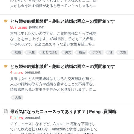
のですが、何も与えてくれないアナタ様のどこに、他
人がお金を出す価値があると思っていらっしゃるんで
す？
とら婚＠結婚相談所～趣味と結婚の両立～の質問箱です
987
users
peing.net
本当に申し訳ないのですが、ご質問者様にとって残酷
なことを申し上げます。43歳男性、子ども二人希望、
年収400万で、安全に産めそうな若い女性希望…将来
像と希望条件の再設計をお勧めいたします。その背景
結婚
人生
あとで読む
男女
婚活
アプリ
性
女性
を申し上げます。 まずは条件の方から。 基本的に女性
社会
生活
は同年代の男性を希望なされますから、女性の年齢＋
5歳までがマッチングの範囲だとお考え下さい。その
とら婚＠結婚相談所～趣味と結婚の両立～の質問箱です
ため貴殿が申し込みをしてまともにマッチングが成立
4
users
peing.net
する範囲は38~45歳程度の範囲の女性になります。お
貴殿は女性との交際経験はもちろん交友経験が無く、
そらく貴殿は20代～30代前半の女性をお探しなのでは
人との距離の取り方や感情を察することの不得手な、
ないかと思いますが、可能性は非常に低いとお考え下
情報感度も低い非モテ男性かとお見受けします。自覚
さい。 また子どもを希望される女性は、貴殿が「安全
がないならここで自覚しましょう。５つのポイントを
人物
に産める」と思う事と同様に、生殖能力の高い男性を
解説させていただきますので頭に叩き込んでくださ
希望されます。貴殿は、不妊の原因の3~5割程度が男
い。 ①女性が男性を家にあげる意味 ②家で会うリスク
性であるという説をご存知でしょうか？男性の生殖能
とコスト ③ご質問者様と相手の関係性 ④言外の意味
最近気になったニュースってあります？ | Peing -質問箱-
力も、加齢でどんどん衰えるのです。 ですから例えば
⑤恋愛の発展のために重要な考え方 ①家というのはそ
9
users
peing.net
出産を希望
の人の最も安心できる場所であり、最もプライベート
マイニュースになるけど、Amazonの宅配を下請けし
の場で。そのような空間だからこそ、自分のプライベ
ていた株式会社T.M.Gが、Amazonに水増し請求をして
ートをさらけ出してもいい、自分のコミュニティにい