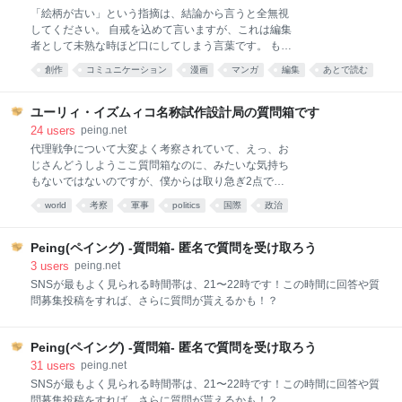
Ｗ供給できる能力となります。 しかし、効率を考慮す
「なんで？？」「ちょっと考えればわかるじゃ
「絵柄が古い」という指摘は、結論から言うと全無視
る
ん！！」って感じると思うんですけど、編集者は心の
してください。 自戒を込めて言いますが、これは編集
底から作家さんの役に立つ指摘だと勘違いして言っち
者として未熟な時ほど口にしてしまう言葉です。 もち
ゃたりするんですよ。 そういう時に考えを改めるきっ
ろん具体的な指摘は別です。 例えば「この目の描き方
創作
コミュニケーション
漫画
マンガ
編集
あとで読む
かけになるのは、同僚編集者からの「作家さんはこう
は、80年代に活躍された〇〇先生を代表とするもので
思うかも？？」という想像から出る指摘より、やっぱ
comic
仕事
言葉
出版
すね。この描き方の利点は華やかさが出る部分にあり
り作家さんからの言葉だと思います。 あなたの担当
ますが、逆に視線の向きが解りづらいという欠点があ
ユーリィ・イズムィコ名称試作設計局の質問箱です
は、あなたを作家として売り出したくて仕方ないんで
り、微妙な感情の違いを表現するあなたの作風の場
24
users
peing.net
すよ。 つぶそうなんてこれっぽっちも思ってない。 だ
合、不利な描き方のようにも感じます。最近は、この
代理戦争について大変よく考察されていて、えっ、お
って、それは担当にとって損な
描き方の利点は残しつつ、欠点を補うように進化させ
じさんどうしようここ質問箱なのに、みたいな気持ち
た目の描き方が流行っていて…」 などと具体的な話を
もないではないのですが、僕からは取り急ぎ2点で
され、「つまり絵が古いって言われた！」って仰って
す。 第一に、ご指摘のように当事者性は重要であると
world
考察
軍事
politics
国際
政治
るならば、その話は聞く価値があると思います。 で
思います（この意味では朝鮮戦争は代理戦争でないと
も、おそらく違いますよね？ もし具体的な指摘を受け
も言えると思う） 第二に、そもそも西側はこの戦争に
ていたなら「ここをブラッシュアップしてみよう」と
利益を見出しているのかという点です。西側がこのよ
Peing(ペイング) -質問箱- 匿名で質問を受け取ろう
か試行錯誤する方向に気持ちが上がったていたと思う
うな事態を望み、ウクライナを利用して戦略的利益
3
users
peing.net
のです。 今あなたは「
（例えばロシアの弱体化）を追求していたというなら
SNSが最もよく見られる時間帯は、21〜22時です！この時間に回答や質
ばウクライナの当事者性に関わらず代理戦争であると
問募集投稿をすれば、さらに質問が貰えるかも！？
いう議論が成り立つとも思うのですが、そもそも西側
にとっては今回の事態はロシアが勝手に始めたもので
あって迷惑千万というのが実際のところではないでし
Peing(ペイング) -質問箱- 匿名で質問を受け取ろう
ょうか。 以上の2点からして、やはり僕はこの戦争は
31
users
peing.net
代理戦争とは言い難いと考えています。
SNSが最もよく見られる時間帯は、21〜22時です！この時間に回答や質
問募集投稿をすれば、さらに質問が貰えるかも！？