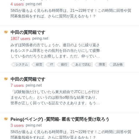
市場を拡大することを見込むスタートアップにとって
4
users
peing.net
はITツールの切り込み方のお手本だと思います。つま
SNSが最もよく見られる時間帯は、21〜22時です！この時間に回答や質
り「パソコン、ネットを使わせない」という最高にユ
問募集投稿をすれば、さらに質問が貰えるかも！？
ーザーに沿った設計にしているので。毎月の料金も機
器リース料名目で2万円取っているのでとんでもない
客単価ですし、2年契約です。一方クラウドツールに
中田の質問箱です
なれた人から見るとすべてがくそ仕様で、キーボード
1807
users
peing.net
が完全に魔改造されておりパソコンユーザーは頭がバ
みずほ関係者の方でしょうか。連日のように繰り返さ
グります。さらに、操作途中でウィンドウを閉じるこ
れるシステム障害とその批判を目の当たりにして疲弊
とができず、最後まで操作して例えば売上帳簿を印刷
しているのだろうとお察しします。ただ、仰っている
しきらない限り別作業ができま
内容はどれも妥当性に乏しいので、公言されるとます
システム
経営
IT
銀行
あとで読む
障害
読み物
ます批判の声が強まってしまうことが危惧されます。
仕事
みずほ銀行
business
ご自身の反論が有効かどうかを検証する有力な方法は
「他の2メガバンクではこのロジックは通用する
中田の質問箱です
か？」という考え方です。以下、すべてこのアプロー
7
users
peing.net
チでご説明します。 まず「銀行リテールの利益は250
「試験勉強だけしていたら東大経由でJTCにしか行け
億円しかなく赤字のこともあるのだから莫大な設備投
ませんでした」というのは順当of順当な結果であり、
資をすることは株主にとって妥当ではない」というの
世界が正しく回っている証左でさえあります。もうお
は論理が全く逆で、莫大な設備投資をしたのですから
気づきのようではありますが、人生の目標が仮に「外
もっと稼がなければならないのに稼げていないことが
資でイキり倒したい」「年収を上げたい」だったのだ
問題なのです。MUFGやSMFGをご覧頂ければ銀行リ
Peing(ペイング) -質問箱- 匿名で質問を受け取ろう
としたらその対策が「勉強する」だったのは単純に間
テールだけでも1,000億円単位で儲けていることがわ
違いでした。 試験勉強なら間違いなく突破できるとの
3
users
peing.net
かるでしょう。しかもシステム統合に要した費用は
ことですが、しかしご自分の人生を試験に見立ててそ
SNSが最もよく見られる時間帯は、21〜22時です！この時間に回答や質
MUFGで3,300億円、
れに対する正しい答えを出すことはできていない、あ
問募集投稿をすれば、さらに質問が貰えるかも！？