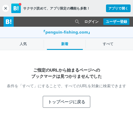
サクサク読めて、
アプリ限定の機能も多数！
アプリで開く
c
l
o
ログイン
ユーザー登録
s
e
『penguin-fishing.com』
人気
新着
すべて
ご指定のURLから始まるページへの
ブックマークは見つかりませんでした
条件を「すべて」にすることで、
すべてのURLを対象に検索できます
トップページに戻る