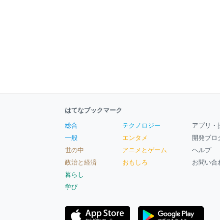
はてなブックマーク
総合
テクノロジー
アプリ・
一般
エンタメ
開発ブロ
世の中
アニメとゲーム
ヘルプ
政治と経済
おもしろ
お問い合
暮らし
学び