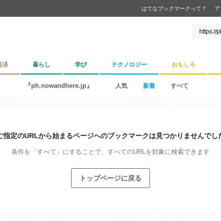
はてなブックマークって？
ア
経済
暮らし
学び
テクノロジー
おもしろ
『ph.nowandhere.jp』
人気
新着
すべて
ご指定のURLから始まるページへの
ブックマークは見つかりませんでし
条件を「すべて」にすることで、
すべてのURLを対象に検索できます
トップページに戻る