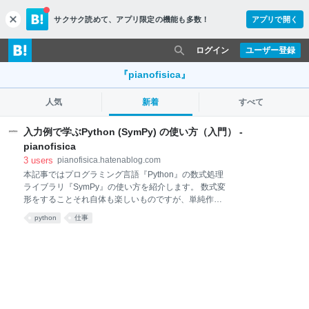
サクサク読めて、
アプリ限定の機能も多数！
アプリで開く
c
l
o
ログイン
ユーザー登録
s
e
『pianofisica』
人気
新着
すべて
入力例で学ぶPython (SymPy) の使い方（入門） -
pianofisica
3
users
pianofisica.hatenablog.com
本記事ではプログラミング言語『Python』の数式処理
ライブラリ『SymPy』の使い方を紹介します。 数式変
形をすることそれ自体も楽しいものですが、単純作業
という一面があることも否めません。効率よく勉強す
python
仕事
るには面倒な計算はコンピュータに任せてしまうのも
一つの方法でしょう。 数式を処理するソフトウェアと
してよく知られているのはMathematicaでしょうか？
利用者も多いので、わからないことがあったときなど
は、その充実したヘルプ機能に加えて、ネット検索に
よっても解決策が得られやすいという長所がありま
す。しかしいかんせん有料（結構高い）なので個人利