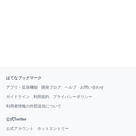
用で導入するのは気乗りしません。 ここでは
Mathematicaの代替として、Pythonで使える数式処理
ライブラリ『SymPy』の使い方を紹介します。といっ
ても、いち利用者として具体例を扱いながら、習うよ
り慣れろで使い方を学んだだけなので、ちょっと
はてなブックマーク
アプリ・拡張機能
開発ブログ
ヘルプ
お問い合わせ
ガイドライン
利用規約
プライバシーポリシー
利用者情報の外部送信について
公式Twitter
公式アカウント
ホットエントリー