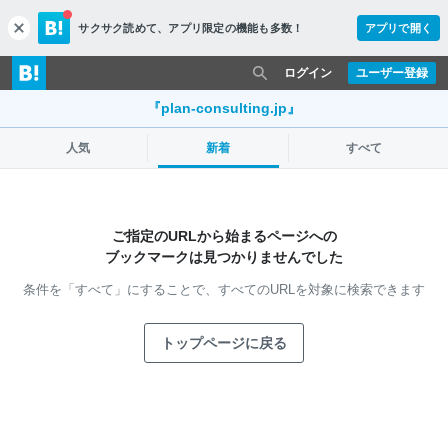
サクサク読めて、
アプリ限定の機能も多数！
アプリで開く
c
l
o
ログイン
ユーザー登録
s
e
『plan-consulting.jp』
人気
新着
すべて
ご指定のURLから始まるページへの
ブックマークは見つかりませんでした
条件を「すべて」にすることで、
すべてのURLを対象に検索できます
トップページに戻る