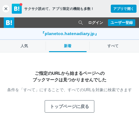
サクサク読めて、
アプリ限定の機能も多数！
アプリで開く
c
l
o
ログイン
ユーザー登録
s
e
『planetco.hatenadiary.jp』
人気
新着
すべて
ご指定のURLから始まるページへの
ブックマークは見つかりませんでした
条件を「すべて」にすることで、
すべてのURLを対象に検索できます
トップページに戻る