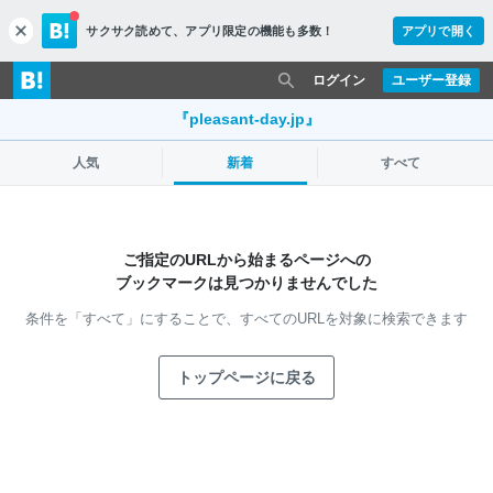
サクサク読めて、
アプリ限定の機能も多数！
アプリで開く
c
l
o
ログイン
ユーザー登録
s
e
『pleasant-day.jp』
人気
新着
すべて
ご指定のURLから始まるページへの
ブックマークは見つかりませんでした
条件を「すべて」にすることで、
すべてのURLを対象に検索できます
トップページに戻る