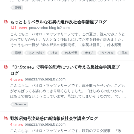
での大量殺人事件をモデルにした小説『月』を映画化したもので、原作
気。私も最初スルーしてたんですが、序盤からいい評判ばかりが聞こえ
漫画
もあくまでフィク
てくるので気になって、4話の放送直前に3話までをTVerで観て、ギリギ
リ本放送に追いつけました。 いやあ、間に合ってよかった。1話から爆
笑の連続です。なんといっても竹内涼真さんね。今期の主演男優賞確定
もっともリベラルな右翼の遺作反社会学講座ブログ
でしょ。昭和の男尊女卑・家父長的価値観を幼い頃から刷り込まれ、笑
141
users
pmazzarino.blog.fc2.com
顔で時代錯誤な発言を繰り出す化石男、勝男のキャラを完全に自分のも
こんにちは、パオロ・マッツァリーノです。この夏は、読んでみようと
のにして、ウザいけど憎めないヤツに仕上げてるのが見事。 仕事もプラ
思っていながらも、なんとなく後回しにしてた本を何冊か読みました。
イベートも「完璧」だったはずの勝男の人生は、同棲して家事を一手に
そのうちの一冊が『鈴木邦男の愛国問答』（集英社新書）。鈴木邦男さ
引き受けていた鮎美が勝男のプロポーズを断り部屋を出ていったことで
んはもっともリベラルな右翼として私は一目置いていたのですが、世間
思想
あとで読む
社会
鈴木邦男
考え方
リベラル
日本
突然崩れ去ります。事態を
的には知る人ぞ知る、くらいの認知度だったので、2023年に亡くなった
政治
ときもテレビニュースでは報じられなかったと思います。だから1年近
く、亡くなったことを知りませんでした。 私は2022年に刊行した『思
『Dr.Stone』で科学的思考について考える反社会学講座ブ
考の憑きもの』の「世にも奇妙な「反日」の巻」で鈴木さんの著書から
ログ
いくつか引用しています。 歴史の教科書を反日教科書と激しく攻撃して
4
users
pmazzarino.blog.fc2.com
いた右派に異を唱えてたのが、右翼の鈴木さんだったのが意外でした。
こんにちは、パオロ・マッツァリーノです。歳を取ったせいか、こども
初めから終わりまで日本を否定してる反日教科書なんてものはない。解
ががんばってる姿にめっきり弱くなりました。『はじめてのおつかい』
釈がわかれる歴史的事件に関しては両論併記してこどもたちに考えさせ
はあえて観ないようにしています。号泣してしまいそうなので。 で、油
ればいい、とリベラル
断してたら、まったく予想してなかったところに号泣ポイントが。先月
Science
終了した『Dr.Stone』のアニメ、4期の第2クール。最後の数話で描かれ
た、全人類の命運をたったひとりで背負うことになったスイカの健気な
奮闘ぶりに、泣かされました。 主人公の高校生科学者・千空は、科学知
野坂昭如号泣疑惑に新情報反社会学講座ブログ
識のないこどもでも時間さえかければ確実に復活液を作れる製法を書き
4
users
pmazzarino.blog.fc2.com
残しておきました。それを頼りに、スイカは石化した仲間たちを復活さ
こんにちは、パオロ・マッツァリーノです。以前のブログ記事「『政