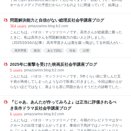
よかれと思って支持したから、成立したわけです。 戦時中の日本では、
オールドメディアの予想だからいつものように間違っていて、結果は逆
国防婦人会や隣組が市民相互監視システムを担ってました。朝ドラで
になるってことなんですね？ なんて現実逃避をする気分にはとてもなれ
は、自由で行動的なヒロ
ません。その予測はかなりの確率で当たりそうなので、さすがに問題だ
問題解決能力と自信がない総理反社会学講座ブログ
と思い、選挙直前ですが、あえてひとこといわせてもらうことにしまし
た。 ホントに日本のみなさんはそれでいいんですか？ 私は与野党の力
364
users
pmazzarino.blog.fc2.com
が拮抗してるくらいが民主主義にとって理想的な状態だと考えます。 以
こんにちは、パオロ・マッツァリーノです。高市さんが総裁選に勝った
前にもいいましたけど、支配と服従という前近代的（あるいは類人猿
ときに、私は高市さんを問題解決能力の低い人と評しました。
的）な関係性から人間を解放するのが民主主義であるというのが私の解
（2025/10/16の記事） 高市早苗さんは鹿を蹴っ飛ばしてる外国人がいる
釈です。 ひとつの党が圧勝してしまうと、少数派や弱者と対話しようと
と批判して、わけのわからん和歌を詠んでましたけど、そんな平安貴族
高市早苗
政治
あとで読む
社会
心理
する動機がなくなります。めんどくさい議論などせずに、数の力でねじ
のまねごとをしたって当事者には何も伝わりません。鹿を蹴飛ばしてる
伏せればすぐに決められるじ
外国人に対して、なぜそんなことをするのだ、やめなさいと直接対話し
てわかってもらわないかぎりは、何の解決にもなりません。 働いて働い
2025年に衝撃を受けた映画反社会学講座ブログ
て働きまくるみたいな宣言もしてましたけど、高市さんは問題の具体的
5
users
pmazzarino.blog.fc2.com
な本質を理解して解決しようとする意志も能力も低いのが欠点です。問
こんにちは、パオロ・マッツァリーノです。5年くらい前に苦しんだ五
題解決能力の低い人ががむしゃらに働いても骨折り損になるだけだし、
十肩が再発してしまったようなので医者に行きました。今回は腕が上が
カバーする周囲の人たちの負担ばかりが増えてしまいます。 そもそも鹿
らないほどではなく、肩よりも首に問題がありそうだとの診断でした。
を蹴ってる外国人がいるという事実が確認できてないのですが、その後
とりあえず筋肉をほぐす薬と痛み止めを処方されました。この薬がけっ
まもなく、高市さんが午前
こう効いて、だいぶラクになりました。 さて、年をまたぎましたが
『じゃあ、あんたが作ってみろよ』は正当に評価されるべ
2025年の回顧の続き。今回は2025年に衝撃を受けた映画など。 ただし
昨年劇場公開された作品ではなく、あくまで私が昨年観た作品なのでご
き良作ドラマ反社会学講座ブログ
了承ください。私はもう10年以上、映画館に足を運んでません。常時加
6
users
pmazzarino.blog.fc2.com
入してるWOWOWか、ときどき加入するネットフリックスなどの動画配
こんにちは、パオロ・マッツァリーノです。今期のテレビドラマはダー
信を利用して、もっぱら家で観ています。 『月』（日本映画） 衝撃度の
クホースの出現で盛り上がってます。事前の下馬評ではノーマークだっ
高さでいえばこれしかありません。約10年前に起きた、重度障害者施設
た『じゃあ、あんたが作ってみろよ』が、フタを開けたらダントツ人