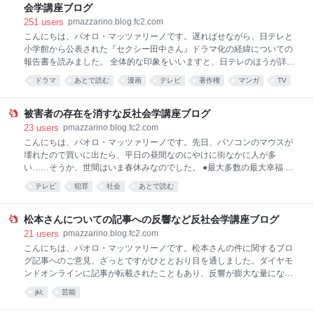
か。 知事というのは、いうなれば都道府県の雇われ経営者みたいなもの
会学講座ブログ
です。県政全体に目を配り、舵取りをする能力・資質が求められるの
251
users
pmazzarino.blog.fc2.com
で、自分の好き嫌いだけで物事を決めるような人がなってはいけませ
こんにちは、パオロ・マッツァリーノです。遅ればせながら、日テレと
ん。都政とまったく関係ない個人的な主義主張を叫ばれても迷惑なだ
小学館から公表された『セクシー田中さん』ドラマ化の経緯についての
け。 通常であれば、公言したらクソミソにけなされるような愚論や陰謀
報告書を読みました。 全体的な印象をいいますと、日テレのほうが詳細
論を、政治的主張という大義名分を
ですし（総文字数だと小学館版は日テレ版の3分の2くらい）、自分たち
ドラマ
あとで読む
漫画
テレビ
著作権
マンガ
TV
にとって有利なことも不利なことも併記しようとする姿勢が見られま
コメント
これはひどい
す。日テレ版を読んだあとに小学館版を読むと、小学館のほうは原作者
と担当社員に不利なことをなるべく書かないよう配慮してるような印象
被害者の存在を消すな反社会学講座ブログ
を受けます。 ネット上では日テレのほうを強く批判する声が多いようで
23
users
pmazzarino.blog.fc2.com
すが、批判されることを覚悟の上で自分たちに不利になる証言も載せた
こんにちは、パオロ・マッツァリーノです。先日、パソコンのマウスが
のだから、当然の反応でしょう。報告書とは本来、事実関係をあきらか
壊れたので買いに出たら、平日の昼間なのにやけに街なかに人が多
にするために作られるものだから、それでいいんです。保身のために、
い……そうか、世間はいま春休みなのでした。 ●最大多数の最大幸福 1
何も批判できないようなあいまいな文言の報告書でお茶を濁すようなマ
月末にアップして反響を呼んだ記事「松本人志さんの罪についての考察
テレビ
犯罪
社会
あとで読む
ネをしなかっただけでも評価す
と提案」のなかで私は、大衆なんてのは薄情なものだから、1年も経た
ずに松本さん不在のテレビにみんな慣れてしまうだろうと予告しまし
た。 1年どころか、騒動勃発から2か月も経たぬうちに、早くもそれが現
松本さんについての記事への反響など反社会学講座ブログ
実になってしまいました。テレビ界もお笑い界も何事もなかったかのよ
21
users
pmazzarino.blog.fc2.com
うに通常営業を続けてます。私はもともと松本さんの出演番組をほとん
こんにちは、パオロ・マッツァリーノです。松本さんの件に関するブロ
ど見てなかったので、テレビが急につまらなくなったとは全然思いませ
グ記事へのご意見、ざっとですがひととおり目を通しました。ダイヤモ
ん。実際、松本さんが出なくなって視聴率が下がった番組はほとんどな
ンドオンラインに記事が転載されたこともあり、反響が膨大な量になっ
いそうです。 松本さんがいなくても何も変わらないことが証明されてし
てしまったので読みこぼしてしまったご意見も多いと思います。私はツ
jkl;
芸能
まったし、多くの視聴者はそれ
イッターを熱心にチェックしてないので。 松本さんには「信者」といわ
れるくらいに熱狂的なファンがいることは以前から知ってました。批判