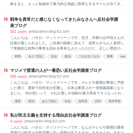
返せば、殴る蹴る以外の暴行があったことを否定していないのです。ウ
締まると、もっと短絡的で暴力的な強盗に鞍替えするヤツらが出てきま
ソをつかせずに父親の暴
すよ、と予言してたんです。恐ろしいことに、私の予言は見事当たって
しまいました。当時こんな予言をしてたのは、おそらく日本で私だけだ
戦争を異常だと感じなくなってきたみなさんへ反社会学講
ったはずです。 という自慢を真に受ける人はいないでしょう。そんなの
はたまたま当たっただけだろ、というかもしれませんが、正確にいうと
座ブログ
当てずっぽうではありません。過去の犯罪統計や犯罪の歴史をいろいろ
301
users
pmazzarino.blog.fc2.com
調べていたので、その知識をもとに立てた仮説をお話ししてたのです。
こんにちは、パオロ・マッツァリーノです。先月、作家の山中恒さんの
そもそも占いや予言と称するものは全部インチキです。当たったとして
訃報が報じられました。ご自身の経験に加えて、史料もきちんと参照し
もそれは偶然かトリックです。占い師はよく、占いは統計学だと主張す
て客観的な戦争の事実を語れる希有な人だっただけに、正しい歴史の語
るのですが、それもウソです。彼らのいう統計学とは、自分に都合のい
り手がまたひとり減ってしまったことが残念でなりません。 一般家庭で
戦争
あとで読む
社会
政治
これはきになる
軍事
war
いデータだけを都合のいい
の祝日の国旗掲揚は伝統ではなく、戦時期に強制されて始まった新たな
歴史
social
習慣だったことを、山中さんの『書かれなかった戦争論』で知りまし
た。一般家庭で玄関や門に国旗を掲揚するようになったのは昭和13年2
マジメで普通の人が一番恐い反社会学講座ブログ
月の紀元節からだったのです。そうはっきりいえるのは、山中さんが根
586
users
pmazzarino.blog.fc2.com
拠となる史料から検証しているからです。国が各地の町内会や青年団を
こんにちは、パオロ・マッツァリーノです。テレビや新聞が事前に予想
通じて、祝日に国旗を掲揚するよう強く指導したから、みんなそれに従
した通り、選挙で自民党が圧勝し、日本は事実上の一党独裁国家になり
っただけで、それ以前にはほとんどの家庭でそんな習慣はありませんで
ました。 何が恐いって、それが脅しや強制や暴力革命でそうなったわけ
した。 私は以前このブログで、いまわれわれは世界がファシズムに向か
でなく、マジメな普通の人たちが、事前予測で自民圧勝になるよと伝え
選挙
政治
あとで読む
社会
自民党
日本
高市早苗
った100年前の世界を追体験
られてたにもかかわらず、そのリスクを真剣に考えることなく、自らの
おサヨクさま
宗教
陰謀論
投票で一党独裁体制を選択したという事実ほど恐いものはありません。
やっぱり、マジメで普通の人が一番恐いんです。いま我々は100年前の
私が民主主義を支持する理由反社会学講座ブログ
世界を追体験しているのです。 およそ100年前にファシズムが生まれま
4
users
pmazzarino.blog.fc2.com
した。続いてナチズムも生まれ、どちらも政権をとりました。極右思想
こんにちは、パオロ・マッツァリーノです。なんかテレビや新聞の選挙
の狂信者が支持しただけではそうなりません。マジメな普通の人々が、
予測では軒並み自民圧勝に近い予想が出てますが、ああそうか、あれは