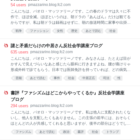
まあでも、最近は長い書名の本が増えてるそうです。もしかしたら、書
54
users
pmazzarino.blog.fc2.com
名にいろんな要素を入れることで検索にひっかかりやすくする狙いがあ
こんにちは、パオロ・マッツァリーノです。この春のドラマは久々に不
ったりするとか？ 版元はさくら舎。論語と孔子の真の姿を歴史的事実か
作で、ほぼ全滅。ほぼというのは、朝ドラの『あんぱん』だけは観てる
ら検証した『エライ人にはウソがある』を出した出版社との久しぶりの
からですが、私は朝ドラは録画はせずに、朝の放送時間に家事や出掛け
仕事です。 出版社から
る支度をしながら観てる感じなので、きちんと観てるとはいえません。
戦争
ファッション
女性
歴史
あとで読む
社会
それでも話の流れについていけるのが、朝ドラならではなのですが。 い
まドラマではちょうど戦時期で、戦前戦中が舞台のドラマでは恒例の、
「贅沢は敵だ」みたいな貼り紙が町のセットに貼られてました。 じっく
謎と矛盾だらけの中居さん反社会学講座ブログ
り観てないのでドラマに出てきたかわかりませんが、戦時下のスローガ
635
users
pmazzarino.blog.fc2.com
ンとして「贅沢は敵だ」に並んで有名だったのが、「パーマネントはや
こんにちは、パオロ・マッツァリーノです。みなさんは、たとえば目が
めましょう」。 あれって、よく考えるとヘンじゃないですか。たとえば
かすんで見えづらいなあと感じたら眼科に行きますよね。腰が痛けりゃ
現代の日本では、どこの駅にも「痴漢・盗撮に注意」というポスターが
形成外科で診てもらう。日本では医師免許を持っていれば、どの病気を
貼られてます。なぜそんな注意喚起をするのかというと、痴漢や盗撮被
診察・治療してもかまわないのですよ。それなのになぜみなさんは、病
芸能
あとで読む
事件
社会
中居正広
司法
性
害が実際に多数起きているか
気になったら症状に応じて専門の診療科を受診するのですか？ それは、
フジテレビ
ブログ
言葉
病気の種類があまりにも多いため、すべての病気を適切に治療できる医
師がいないからです。だからそれぞれの医師は、特定の部位や症状の治
書評『ファシズムはどこからやってくるか』反社会学講座
療に専念して専門医としての実績を上げていくわけです。そういう医師
ブログ
に診てもらったほうが病気が治る確率が高くなるとわかってるから、み
294
users
pmazzarino.blog.fc2.com
なさんも専門の診療科にかかるのです。 そんなこと説明されなくてもわ
こんにちは、パオロ・マッツァリーノです。私は他人に支配されたくな
かってる？ そう、これはあたりまえのことなんです。では、中居正広
いし、他人を支配したくもありません。この主張の前半には、おそらく
さんはなぜ、企業法務が専門の弁護士を自分の代理人にしたのでしょ
ほとんどの人が共感してくれると思いますが、後半の部分はどうでしょ
う？ 中居さんは第三者委員会の
うか。支配されたくはないが、他人を支配したいという欲求を持ってる
ファシズム
あとで読む
政治
書評
社会
トランプ
人は、じつはかなり多いのでは？ 5割の人間がそうだとしても私は驚
アメリカ
大学
本
book