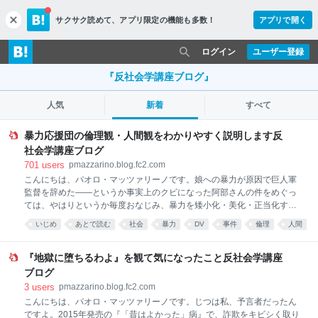
サクサク読めて、
アプリ限定の機能も多数！
アプリで開く
c
l
o
ログイン
ユーザー登録
s
e
『反社会学講座ブログ』
人気
新着
すべて
暴力応援団の倫理観・人間観をわかりやすく説明します反
社会学講座ブログ
701
users
pmazzarino.blog.fc2.com
こんにちは、パオロ・マッツァリーノです。娘への暴力が原因で巨人軍
監督を辞めた――というか事実上のクビになった阿部さんの件をめぐっ
ては、やはりというか毎度おなじみ、暴力を矮小化・美化・正当化する
詭弁で阿部さんを擁護する人たちが、うじゃうじゃと湧いてきました。
いじめ
あとで読む
社会
暴力
DV
事件
倫理
人間
私はそういう人たちのことを暴力応援団、略して暴援団と呼ぶことにし
野球
犯罪
ました。 暴援団がなぜ暴力を正当化したがるのか。いったいどこからそ
ういう理屈や思想が出てくるのかを、説明しましょう。 その前に今回の
『地獄に堕ちるわよ』を観て気になったこと反社会学講座
件では、どうしても指摘しておかねばならない重大な点がいくつかあり
ブログ
ます。 まず、暴力行為があったことは阿部さんも認めてますので事実で
3
users
pmazzarino.blog.fc2.com
す。暴力はなかったと全否定したらそれはデマです。 娘さんが事後に公
こんにちは、パオロ・マッツァリーノです。じつは私、予言者だったん
表した手紙では、殴る蹴るの暴行はなかったとしてますが、それは裏を
ですよ。2015年発売の『「昔はよかった」病』で、詐欺をキビシく取り