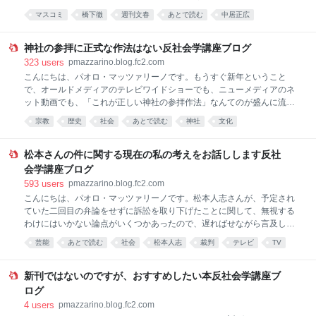
キュメンタリー映画も、観る者に訴えかけたいことを強調するための脚
はないかと。 もうだいぶ前に、橋下さんには愛想が尽きてるのですが、
マスコミ
橋下徹
週刊文春
あとで読む
中居正広
色をほどこします。 でもこ
今回の文春批判の発信源ですし、同じ誌面に載ってるので考察を読んで
フジテレビ
弁護士
社会
みました。 立花孝志さんが県議の件ですぐに謝罪したことを立派だと賞
賛してるあたりで、読む気が失せました。立花さんが本気で謝罪・反省
神社の参拝に正式な作法はない反社会学講座ブログ
するつもりなどないのはあきらかなのに、それを見抜けない橋下さんに
323
users
pmazzarino.blog.fc2.com
は、人を見る目がありません。 まあ、そんなのはたいしたことではあり
こんにちは、パオロ・マッツァリーノです。もうすぐ新年ということ
ません。橋下さんの見解には、見過ごすことのできない、もっと重大な
で、オールドメディアのテレビワイドショーでも、ニューメディアのネ
問題点があるので、異議を申し立てておきます。 ●橋下さんの主張と文
ット動画でも、「これが正しい神社の参拝作法」なんてのが盛んに流れ
春の訂正コメント 橋下さんの考察記事の一節がこちら。 第一弾の記事で
ることでしょう。 私は無信心・無宗教な人間なので、どの宗教にも依ら
宗教
歴史
社会
あとで読む
神社
文化
は、トラブルが起こった
ずに宗教を文化習俗として客観的に検証できます。正しい日本文化は、
メディアリテラシー
カルト
religion
考え方
この記事の表題に掲げた通りです。神社の参拝に正式な作法なんてもの
は存在しません。 平成世代のみなさんは、二礼二拍手一礼が正式な参拝
松本さんの件に関する現在の私の考えをお話しします反社
作法だと信じてたりするのでしょうか。 昭和40年代生まれの私は、神社
会学講座ブログ
で二礼二拍手一礼なんてやってる人を、長年見たことがありませんでし
593
users
pmazzarino.blog.fc2.com
た。私は首都圏でしか暮らしたことがないので他の地域の習俗は知りま
こんにちは、パオロ・マッツァリーノです。松本人志さんが、予定され
せんが、私がこどもの頃に教わったのは、柏手を二回打ったあと、その
ていた二回目の弁論をせずに訴訟を取り下げたことに関して、無視する
まま合掌して祈る、というやりかたでしたし、老若男女を問わず、周囲
わけにはいかない論点がいくつかあったので、遅ればせながら言及して
の人は全員そうやってました
おきます。 ＊ 今年1月に書いたブログ記事 『松本人志さんの罪について
芸能
あとで読む
社会
松本人志
裁判
テレビ
TV
の考察と提案』はネットメディアに転載されて大きな反響を呼びまし
性加害
性犯罪
司法
た。その後、 『松本さんについての記事への反響など』 『被害者の存在
を消すな』 この2本の追加記事を出してから、私は松本さんの件には言
新刊ではないのですが、おすすめしたい本反社会学講座ブ
及してません。なぜかと聞かれたこともあったんですが、いまに至るま
ログ
で自分の考えにまったく変化はないので、言及する必要がなかったとい
4
users
pmazzarino.blog.fc2.com
うだけのことです。 寄せられた多くのご意見にはすべて目を通しまし