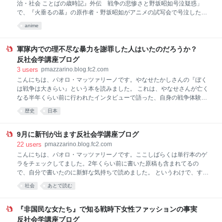
せる復活液を作り始めますが、何度も失敗します。でも決してあきらめ
治・社会 ことばの歳時記』外伝 戦争の悲惨さと野坂昭如号泣疑惑」
ず挑戦を繰り返し、ついにやり遂げるのです。 復活した千空のセリフ
で、『火垂るの墓』の原作者・野坂昭如がアニメの試写会で号泣したと
「たった7年か。早かったな」が衝撃。全人類再石化が進行する土壇場
いう話は都市伝説ではないかと書きました。 それに関して貴重な情報を
anime
で用意した仕掛けに
提供してくださったかたがいました。ありがとうございます。その号泣
エピソードの元ネタは、1999年に刊行された『封印：史上最強のオタク
座談会』ではないかとの指摘でした。 確認のため、さっそく私もその本
軍隊内での理不尽な暴力を謝罪した人はいたのだろうか？
を読んでみました。結論からいうと、ご指摘は正しいと思います。野坂
反社会学講座ブログ
号泣の話は、この本で岡田斗司夫さんが語ったガセネタを信じた人たち
3
users
pmazzarino.blog.fc2.com
がネットなどで広めてしまったものと考えて、ほぼ間違いないでしょ
こんにちは、パオロ・マッツァリーノです。やなせたかしさんの『ぼく
う。 この本で岡田さんは、野坂が号泣して試写会から「逃げ出したそう
は戦争は大きらい』という本を読みました。 これは、やなせさんが亡く
ですね」と伝聞情報として話してますが、どこで誰に聞いたかはあきら
なる半年くらい前に行われたインタビューで語った、自身の戦争体験を
かにしてません。 しかも、
まとめたものです。 なぜこれを読んだかといいますと、朝ドラ『あんぱ
歴史
日本
ん』の軍隊生活編のなかのワンシーンに疑問を感じたからです。 やなせ
さんをモデルにしたドラマの主人公、たかしは、毎日のように上官から
ささいなことで殴られまくります。日本の軍隊内で下の者を殴る理不尽
9月に新刊が出ます反社会学講座ブログ
な暴力が横行し、黙認されていたことは、あまたの軍隊経験者によって
22
users
pmazzarino.blog.fc2.com
語られている事実です。日本軍に不都合な事実をすべてなかったことに
こんにちは、パオロ・マッツァリーノです。ここしばらくは単行本のゲ
したがる歴史修正主義者でさえ、この事実は否定してません。 『あんぱ
ラをチェックしてました。2年くらい前に書いた原稿も含まれてるの
ん』では、たかしが軍隊内での試験に合格して下士官になると、殴って
で、自分で書いたのに新鮮な気持ちで読めました。 というわけで、すで
いた上官が、俺もあのときはむしゃくしゃしててなあ、などと、いいわ
に書店サイトでは情報が解禁になってますが、久々の新刊が9月発売予
社会
あとで読む
け混じりに詫びを入れ、た
定です。 『ヘンなのはどっち？ 反社会学2.0――タレント性加害、原
作改変問題を見極める』 副題を含めるとやたら長い書名ですが、私の本
はワンテーマでなく、いろいろなテーマが盛り込まれてることが多いの
『非国民な女たち』で知る戦時下女性ファッションの事実
で、要素を全部書名に入れようとすると長くなってしまうんですよね。
反社会学講座ブログ