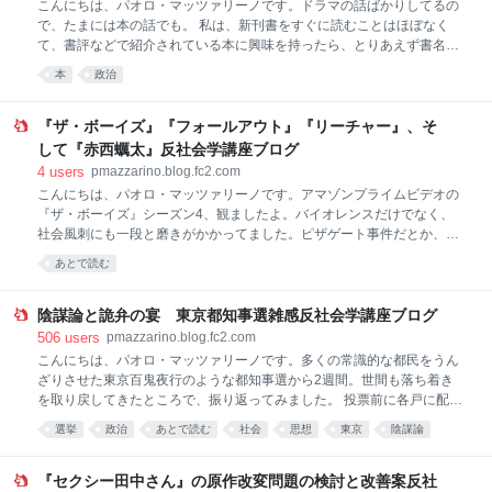
こんにちは、パオロ・マッツァリーノです。ドラマの話ばかりしてるの
た。ご意見といっても、批判の99.9％はまともな日本語の文章にすらな
で、たまには本の話でも。 私は、新刊書をすぐに読むことはほぼなく
ってない誹謗中傷、悪口雑言、泣きごと、負け惜しみ、呪詛、邪言の
て、書評などで紹介されている本に興味を持ったら、とりあえず書名だ
類。こういった、膿の
けをメモして読書予定リストにしておきます。そして2～3年たった頃
本
政治
に、リストを元に本を読んでいきます。 こんなやりかたをしてる一番の
理由は、そのくらい待つと近所の公立図書館でも借りやすくなるからで
す。リストの中には、この本なんだっけ？ とまったく思い出せないも
『ザ・ボーイズ』『フォールアウト』『リーチャー』、そ
のもありますが、発売して2、3年で読む価値のなくなるような本は読む
して『赤西蠣太』反社会学講座ブログ
必要がないってことなので。電車に乗るとドア周りにインチキ臭いビジ
4
users
pmazzarino.blog.fc2.com
ネス書の広告がよく出てますが、3年後どころか、いま読む価値もなさ
こんにちは、パオロ・マッツァリーノです。アマゾンプライムビデオの
そうなものばかりです。 本は発売時に多くの書評が出ますが、数年もた
『ザ・ボーイズ』シーズン4、観ましたよ。バイオレンスだけでなく、
つと忘れられてしまいます。良書が埋もれてしまうのは、もったいな
社会風刺にも一段と磨きがかかってました。ピザゲート事件だとか、権
い。ほとぼりが冷めた頃にもう
力者は罪を犯しても裁判で無罪になってしまうとか、ネットで陰謀論を
あとで読む
発信するヒーローだとか、トランプとその狂信者たちの暴走でディスト
ピア化が進むアメリカの現況を風刺する戯画になってます。 それにして
もトランプ信者はこのドラマを観ても、自分たちがイジられてるって気
陰謀論と詭弁の宴 東京都知事選雑感反社会学講座ブログ
づかないのでしょうか？ まさか、トランプに熱狂的な声援を送るのと
506
users
pmazzarino.blog.fc2.com
同じ感覚で、極悪ヒーロー・ホームランダーを熱烈に応援してるのだろ
こんにちは、パオロ・マッツァリーノです。多くの常識的な都民をうん
うかと思って調べたら、そのまさかでした。ホントにホームランダーを
ざりさせた東京百鬼夜行のような都知事選から2週間。世間も落ち着き
ヒーロー視してる視聴者がけっこういるんです。風刺を理解できない視
を取り戻してきたところで、振り返ってみました。 投票前に各戸に配ら
聴者の存在に、制作者も困ってるそうです。 読解力がないって、コワい
れた選挙公報は、過去最多56人の候補者の主義主張が満載されたぶ厚い
選挙
政治
あとで読む
社会
思想
東京
陰謀論
ことですね。今後は「CM上の
ものでした。主張の9割はイカれたたわごとなので、すべて目を通すの
石丸伸二
都知事
が苦痛でしかありません。この候補者たちは都知事選を、陰謀論や差別
思想を自由に発表できる闇の文化祭かなんかだと思ってるんでしょう
『セクシー田中さん』の原作改変問題の検討と改善案反社