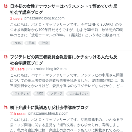
きません。 支配欲の強さは見た目ではわかりません。人前では支配欲を
隠すべきとする社会通念があるからです。でも社会通念による抑制が弱
日本初の女性アナウンサーはハラスメントで辞めていた反
いSNSでは、支配欲モロ出しの発言をする人が増えました。テレビの画
社会学講座ブログ
面ではいつもにこやかで優しそうなイメージの有名人が、SNSでは支配
3
users
pmazzarino.blog.fc2.com
欲と権力志向をあらわにした言葉を平気で書きこんでいる、なんてこと
こんにちは、パオロ・マッツァリーノです。今年はNHK（JOAK）のラ
も珍しくなくなりました。 人間関係を、支配と服従という関係性でしか
ジオ放送開始から100年目だそうですが、およそ30年前、放送開始70周
とらえられない人は、相手を支配しなければ自分が支配されるとの恐怖
年のときに『放送ウーマンの70年』（講談社）という本が出版されてま
から強権的な態度をとりが
す。先日読んでみたところ、放送局の現場で働いてきた女性スタッフた
NHK
日本
社会
ちの仕事ぶりをさまざまな証言などで回顧したおもしろい本でした。放
送文化史と女性労働史の資料としての価値も高いので、ぜひオススメし
たいところですが、ちょっと古めの本なので入手はしづらいかもしれま
フジテレビの第三者委員会報告書にケチをつける人たち反
せん。興味のあるかたは近所の図書館で探してみてください。 NHKラジ
社会学講座ブログ
オの開局とほぼ同時に、翠川秋子という女性アナウンサーが在籍してい
28
users
pmazzarino.blog.fc2.com
たことを私はこの本ではじめて知りました。しかも37歳でこどもが三人
こんにちは、パオロ・マッツァリーノです。フジテレビの中居さん問題
いるシングルマザーだったというのだから、なお驚きです。ちなみに入
についての第三者委員会調査報告書を読みました。 調査開始前には、第
局の際には31歳とかなりサバを読んでました。 翠川秋子のことは私が知
三者委員会とかいうけど、委員を選ぶのもフジテレビなんだから、どう
らなかった
せ自分らの息のかかったメンバーで固めて自分らに有利な報告書を書か
フジテレビ
犯罪
メディア
これはすごい
せるだけだろ、なんて冷ややかな声も聞こえてきました。 しかし実際上
がって来た報告書は、予想を越える詳細かつ大部なものとなっていて、
フジテレビに忖度するどころか、業務の延長上で発生した性暴力だった
橋下弁護士に異議あり反社会学講座ブログ
と明確に規定していました。さらに類似の事案まであぶり出して、フジ
115
users
pmazzarino.blog.fc2.com
テレビの責任と企業体質を容赦なく批判していたことに、多くの人たち
こんにちは、パオロ・マッツァリーノです。話題沸騰中の、いわゆる中
はいい意味で予想を裏切られたと思います。 週刊誌などは読者の怒りや
居・フジ問題に関する意見を『週刊文春』から求められ、寄稿しまし
正義の感情に訴えるような文章で報じます。ドキュメンタリー番組やド
た。私の考察記事は橋下弁護士の次のページあたりに掲載されてるので