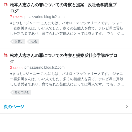
的なことを書けば叩かれるのは承知の上で、ブログに記事を公開したん
松本人志さんの罪についての考察と提案 | 反社会学講座ブ
です。 でもフタを開けたら、私に賛意を表してくれるかたが圧倒的に多
ログ
かったので、安心したというか、意外だったというか。私と同じような
7
users
pmazzarino.blog.fc2.com
モヤモヤを抱えつつも、言葉にできず口をつぐんでいた人が大勢いたの
●まつもtoジャニー こんにちは、パオロ・マッツァリーノです。 ジャニ
でしょう。 なお、私はツイッター上で何かに答えることはしてません。
ー喜多川さんは、いい人でした。多くの芸能人を育て、テレビ界に貢献
これまでも寄せられたご意見にはときどきブログで回答してきました。
した功労者であり、育てられた芸能人にとっては恩人です。 でも、ジャ
今回も反響に対する私の考え
ニーさんは犯罪者だったのです。 24時間、つねに犯罪者でいる人などい
お笑い
社会
ません。犯罪者としての顔は、個人が持つ多くの顔のうちのひとつにす
ぎないのです。犯罪をしてるとき以外は、何食わぬ顔で暮らしてます。
それはマジメな職業人の顔であったり、優しい父親・母親の顔だった
松本人志さんの罪についての考察と提案反社会学講座ブロ
り、情にあつい先輩の顔だったりします。 でも、そういう「いい人」
グ
が、犯罪者の顔も持ってたりするんです。 ジャニーズ問題から我々が学
3
users
pmazzarino.blog.fc2.com
ばねばならないもっとも重要な教訓、それは、予断をもって犯罪告発の
●まつもtoジャニー こんにちは、パオロ・マッツァリーノです。 ジャニ
声を封じてはならない、ということです。 いい人は犯罪をするわけがな
ー喜多川さんは、いい人でした。多くの芸能人を育て、テレビ界に貢献
い。社会的地位の高い人が犯罪者であるはずがない。無名の人間が犯罪
した功労者であり、育てられた芸能人にとっては恩人です。 でも、ジャ
を告発するのは売名
ニーさんは犯罪者だったのです。 24時間、つねに犯罪者でいる人などい
あとで読む
ません。犯罪者としての顔は、個人が持つ多くの顔のうちのひとつにす
ぎないのです。犯罪をしてるとき以外は、何食わぬ顔で暮らしてます。
それはマジメな職業人の顔であったり、優しい父親・母親の顔だった
次のページ
り、情にあつい先輩の顔だったりします。 でも、そういう「いい人」
が、犯罪者の顔も持ってたりするんです。 ジャニーズ問題から我々が学
ばねばならないもっとも重要な教訓、それは、予断をもって犯罪告発の
声を封じてはならない、ということです。 いい人は犯罪をするわけがな