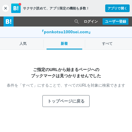
サクサク読めて、
アプリ限定の機能も多数！
アプリで開く
c
l
o
ログイン
ユーザー登録
s
e
『ponkotsu1000sei.com』
人気
新着
すべて
ご指定のURLから始まるページへの
ブックマークは見つかりませんでした
条件を「すべて」にすることで、
すべてのURLを対象に検索できます
トップページに戻る