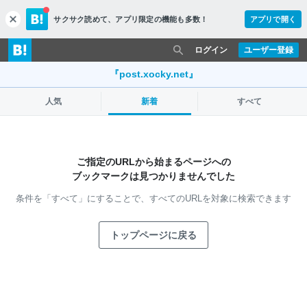
サクサク読めて、
アプリ限定の機能も多数！
アプリで開く
c
l
o
ログイン
ユーザー登録
s
e
『post.xocky.net』
人気
新着
すべて
ご指定のURLから始まるページへの
ブックマークは見つかりませんでした
条件を「すべて」にすることで、
すべてのURLを対象に検索できます
トップページに戻る