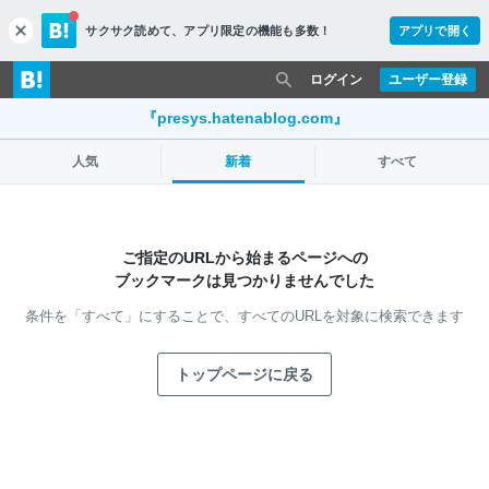
サクサク読めて、
アプリ限定の機能も多数！
アプリで開く
c
l
o
ログイン
ユーザー登録
s
e
『presys.hatenablog.com』
人気
新着
すべて
ご指定のURLから始まるページへの
ブックマークは見つかりませんでした
条件を「すべて」にすることで、
すべてのURLを対象に検索できます
トップページに戻る