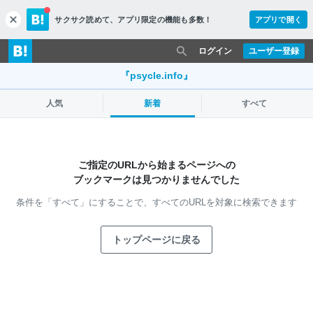
サクサク読めて、
アプリ限定の機能も多数！
アプリで開く
c
l
o
ログイン
ユーザー登録
s
e
『psycle.info』
人気
新着
すべて
ご指定のURLから始まるページへの
ブックマークは見つかりませんでした
条件を「すべて」にすることで、
すべてのURLを対象に検索できます
トップページに戻る