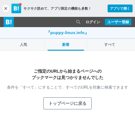
サクサク読めて、
アプリ限定の機能も多数！
アプリで開く
c
l
o
ログイン
ユーザー登録
s
e
『puppy-linux.info』
人気
新着
すべて
ご指定のURLから始まるページへの
ブックマークは見つかりませんでした
条件を「すべて」にすることで、
すべてのURLを対象に検索できます
トップページに戻る