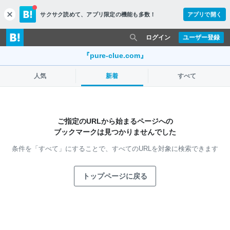
サクサク読めて、
アプリ限定の機能も多数！
アプリで開く
c
l
o
ログイン
ユーザー登録
s
e
『pure-clue.com』
人気
新着
すべて
ご指定のURLから始まるページへの
ブックマークは見つかりませんでした
条件を「すべて」にすることで、
すべてのURLを対象に検索できます
トップページに戻る