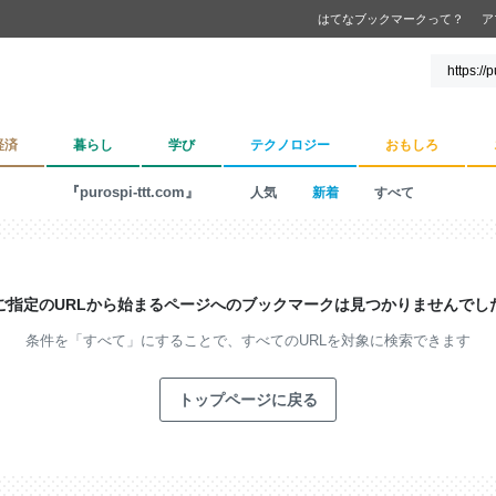
はてなブックマークって？
ア
経済
暮らし
学び
テクノロジー
おもしろ
『purospi-ttt.com』
人気
新着
すべて
ご指定のURLから始まるページへの
ブックマークは見つかりませんでし
条件を「すべて」にすることで、
すべてのURLを対象に検索できます
トップページに戻る