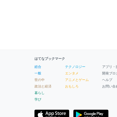
はてなブックマーク
総合
テクノロジー
アプリ・
一般
エンタメ
開発ブロ
世の中
アニメとゲーム
ヘルプ
政治と経済
おもしろ
お問い合
暮らし
学び