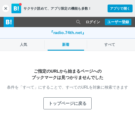
サクサク読めて、
アプリ限定の機能も多数！
アプリで開く
c
l
o
ログイン
ユーザー登録
s
e
『radio.74th.net』
人気
新着
すべて
ご指定のURLから始まるページへの
ブックマークは見つかりませんでした
条件を「すべて」にすることで、
すべてのURLを対象に検索できます
トップページに戻る