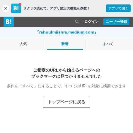
サクサク読めて、
アプリ限定の機能も多数！
アプリで開く
c
l
o
ログイン
ユーザー登録
s
e
『rahuulmiishra.medium.com』
人気
新着
すべて
ご指定のURLから始まるページへの
ブックマークは見つかりませんでした
条件を「すべて」にすることで、
すべてのURLを対象に検索できます
トップページに戻る