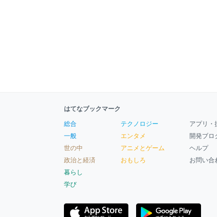
はてなブックマーク
総合
テクノロジー
アプリ・
一般
エンタメ
開発ブロ
世の中
アニメとゲーム
ヘルプ
政治と経済
おもしろ
お問い合
暮らし
学び