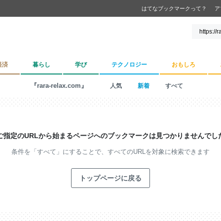
はてなブックマークって？
ア
経済
暮らし
学び
テクノロジー
おもしろ
『rara-relax.com』
人気
新着
すべて
ご指定のURLから始まるページへの
ブックマークは見つかりませんでし
条件を「すべて」にすることで、
すべてのURLを対象に検索できます
トップページに戻る