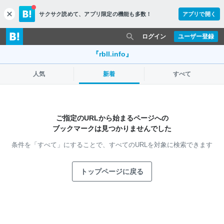
サクサク読めて、
アプリ限定の機能も多数！
アプリで開く
c
l
o
ログイン
ユーザー登録
s
e
『rbll.info』
人気
新着
すべて
ご指定のURLから始まるページへの
ブックマークは見つかりませんでした
条件を「すべて」にすることで、
すべてのURLを対象に検索できます
トップページに戻る