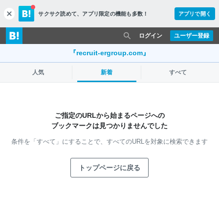
サクサク読めて、
アプリ限定の機能も多数！
アプリで開く
c
l
o
ログイン
ユーザー登録
s
e
『recruit-ergroup.com』
人気
新着
すべて
ご指定のURLから始まるページへの
ブックマークは見つかりませんでした
条件を「すべて」にすることで、
すべてのURLを対象に検索できます
トップページに戻る