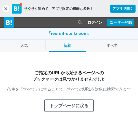
サクサク読めて、
アプリ限定の機能も多数！
アプリで開く
c
l
o
ログイン
ユーザー登録
s
e
『recruit-stella.com』
人気
新着
すべて
ご指定のURLから始まるページへの
ブックマークは見つかりませんでした
条件を「すべて」にすることで、
すべてのURLを対象に検索できます
トップページに戻る