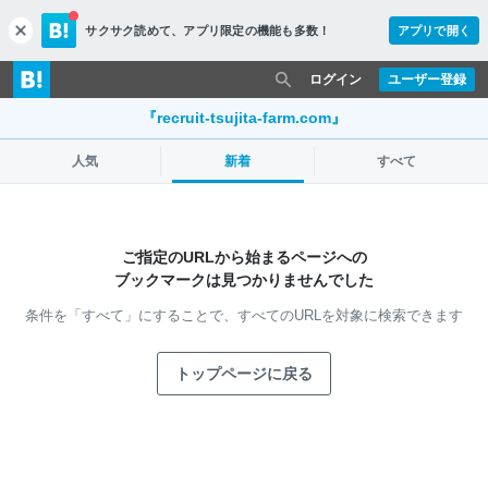
サクサク読めて、
アプリ限定の機能も多数！
アプリで開く
c
l
o
ログイン
ユーザー登録
s
e
『recruit-tsujita-farm.com』
人気
新着
すべて
ご指定のURLから始まるページへの
ブックマークは見つかりませんでした
条件を「すべて」にすることで、
すべてのURLを対象に検索できます
トップページに戻る