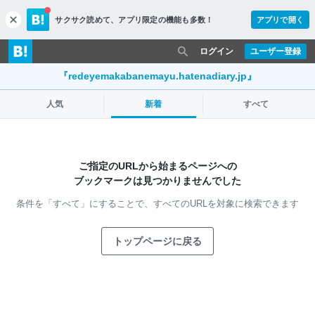
サクサク読めて、
アプリ限定の機能も多数！
アプリで開く
c
l
o
ログイン
ユーザー登録
s
e
『redeyemakabanemayu.hatenadiary.jp』
人気
新着
すべて
ご指定のURLから始まるページへの
ブックマークは見つかりませんでした
条件を「すべて」にすることで、
すべてのURLを対象に検索できます
トップページに戻る