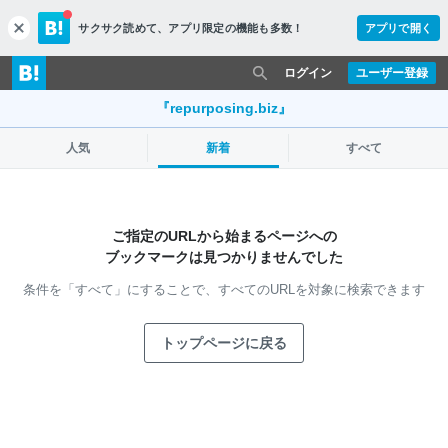
サクサク読めて、
アプリ限定の機能も多数！
アプリで開く
c
l
o
ログイン
ユーザー登録
s
e
『repurposing.biz』
人気
新着
すべて
ご指定のURLから始まるページへの
ブックマークは見つかりませんでした
条件を「すべて」にすることで、
すべてのURLを対象に検索できます
トップページに戻る