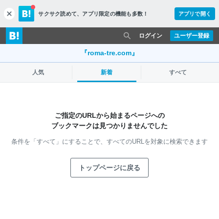
サクサク読めて、
アプリ限定の機能も多数！
アプリで開く
c
l
o
ログイン
ユーザー登録
s
e
『roma-tre.com』
人気
新着
すべて
ご指定のURLから始まるページへの
ブックマークは見つかりませんでした
条件を「すべて」にすることで、
すべてのURLを対象に検索できます
トップページに戻る