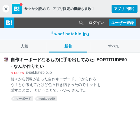
サクサク読めて、
アプリ限定の機能も多数！
アプリで開く
c
l
o
ログイン
ユーザー登録
s
e
『s-sef.hateblo.jp』
人気
新着
すべて
自作キーボードなるものに手を出してみた: FORTITUDE60
- なんか作りたい
5
users
s-sef.hateblo.jp
前々から興味があった自作キーボード、 1から作ろ
う！とか考えてたけど色々行き詰まったのでキットを
試すことに。 ということで、ぺかそさん作
FORTITUDE60で自作キーボードに入門しました。
キーボード
fortitude60
plustk2s.com 個人的押しポイント 1. 左右分裂のナイス
な配列 2. USB Type-Cを採用 3. 頑丈な設計 色々いじく
りたいと思っていたのでモゲないType-Cと頑丈なのが
ツボりました。 コミケで実機を触った感触もGoodだ
ったのでその場で即決ｂ 1. 電子部品の取り付け 組み
立ては公式の組み立てガイドを見ればOK github.com
注意すべきポイントは、ICを基盤に直付けしなければ