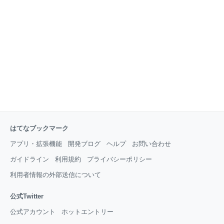
ならないという点。 キースイッチの半田面を覆ってし
まうので間違っても先につけてはいけない。 6x3ピン
での固定なので後から外すのはおそらく無理。 厚みが
シビアでICはソケット化も厳しかったので、キー
はてなブックマーク
アプリ・拡張機能
開発ブログ
ヘルプ
お問い合わせ
ガイドライン
利用規約
プライバシーポリシー
利用者情報の外部送信について
公式Twitter
公式アカウント
ホットエントリー