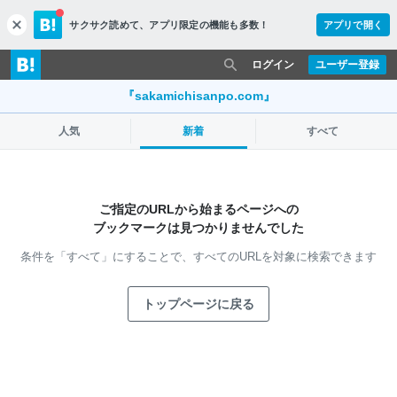
サクサク読めて、
アプリ限定の機能も多数！
アプリで開く
c
l
o
ログイン
ユーザー登録
s
e
『sakamichisanpo.com』
人気
新着
すべて
ご指定のURLから始まるページへの
ブックマークは見つかりませんでした
条件を「すべて」にすることで、
すべてのURLを対象に検索できます
トップページに戻る