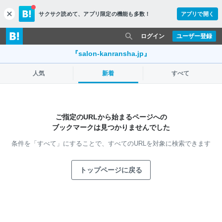
サクサク読めて、
アプリ限定の機能も多数！
アプリで開く
c
l
o
ログイン
ユーザー登録
s
e
『salon-kanransha.jp』
人気
新着
すべて
ご指定のURLから始まるページへの
ブックマークは見つかりませんでした
条件を「すべて」にすることで、
すべてのURLを対象に検索できます
トップページに戻る