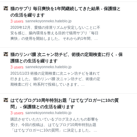
ことすらなかったでしょうから・・・ 良い機会ですの
立ち寄ったのは、2020年12月1日の投稿でした。
で、私がこのブログを始めようと思ったきっかけや今
猫のサプリ 毎日爽快を1年間継続してきた結果 - 保護猫と
sannekoyonneko.hateblo.jp 2021年12月28日に立ち寄
現在のこと、今後このブログの方向性等を投稿してい
って、合計で29回購入したことになりました。 全29
の生活を綴ります
きたいと
回のオトク度はまた後日、纏め記事にしたいと思いま
3
users
sannekoyonneko.hateblo.jp
す。 全29回分を纏めてみた記事は以下でご覧いただけ
2020年12月、愛猫の排泄リズムが安定しないことに不
ます。 sannekoyonneko.hateblo.jp 妻 およそ1年で、
安を感じ、腸内環境を整える目的で猫用サプリ「毎日
24回も購入してたのね。月に2回は買ってたことにな
爽快」の使用を開始しました。 それから約1年間、夕
るね。 私 そうね、あのお店のおかげで、四猫の食いつ
ご飯の際にキャットフードと一緒に継続して給与し、
きの良いご飯をいくつか見つけることが出来たね。
排泄回数の変化をカレンダーに記録してきました。 本
【2021年年末最後の投稿】これだけ買ってさあ幾らで
猫のリンパ腫 次ニャン坊チビ、術後の定期検査に行く - 保
記事では、その客観的な記録データをもとにした結果
しょうか？～2021年 買い納め～ こ
をまとめています。 猫用サプリ「毎日爽快」を1年間
護猫との生活を綴ります
継続した客観レビュー 我が家では五猫と暮らしてお
3
users
sannekoyonneko.hateblo.jp
り、便秘気味の猫がいると生活の質に大きく影響しま
2021/11/23 術後の定期検査に次ニャン坊チビを連れて
す。 そのため、感覚だけではなく、実際の排泄回数を
行きました。 猫のリンパ腫 次ニャン坊チビ、術後の定
数値として把握することにしました。 排泄回数の記録
期検査に行く 時系列で投稿していきます。
期間：2021年7月〜2021年11月（5か月） 2021年07
2021/11/23 8:10 背負えるキャリーバッグに入っても
月：平均3.3回／日 2021年08月：平均2.6回／日 2021
らい、出発です。 タクシーだと20分程度で到着すると
年09月：平均3.2回／日 2021年10月：平均3.7回／日
はてなブログ10周年特別お題「はてなブロガーに10の質
のことなので、電車とバスを使って向います。 次ニャ
2021年11月：平均3.6回／日 記録漏れがあった月もあ
ン坊チビ、術後の定期検査に行く キャリーバッグに入
問」 - 保護猫との生活を綴ります
りま
るのも、もう慣れた様子で、ときおり、不安そうな声
3
users
sannekoyonneko.hateblo.jp
で鳴きますが、特に暴れたりはしません。 2021/11/23
購読させていただいているブログ主さんたちの影響を
9:00 病院に到着です。 チビ、不安そうな声で数回鳴き
受け、今回の投稿は、 はてなブログ10周年特別お題
ましたが、キャリーバッグの中で大人しくしていま
「はてなブロガーに10の質問」 に決定しました。 今
す。 次ニャン坊チビ、病院へ到着 私が執刀医に会うの
週のお題で投稿するのは久しぶりになります。 一番最