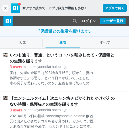
サクサク読めて、
アプリ限定の機能も多数！
アプリで開く
c
l
o
ログイン
ユーザー登録
s
e
『保護猫との生活を綴ります』
人気
新着
すべて
いつも通り、普通、というコトバを噛みしめて - 保護猫と
の生活を綴ります
3
users
sannekoyonneko.hateblo.jp
実は、先週の金曜日（2024年8月16日）頃から、妻の
体調がすこぶる悪く、という日々が続いていました。
妻の調子が思わしくないのを、五猫も感じ取ったので
しょうか？どの猫氏も、特に長ニャン坊クロの食欲が
極端に落ちて。 ご飯の時間になっても催促に来ず。 朝
【エンジェルタイム】次ニャン坊チビがくれたかけがえの
も、私が自宅を出る前のご飯の催促もなく。 いつも通
り、普通、というコトバを噛みしめて いつも通り、普
ない時間 - 保護猫との生活を綴ります
通、というコトバを噛みしめて この光景をみるのは、
3
users
sannekoyonneko.hateblo.jp
1週間ぶり、でしょうか？ 妻の復調により、クロの食
2021年8月12日の投稿 sannekoyonneko.hateblo.jp 首
欲も元通りになったようで、ご飯の時間にご飯の催促
元に出来た小さなシコリを妻が見つけ、 かかりつけ医
をしてきたようです。 いつも通り、普段通り、普通 っ
とある大学病院 を経て、セカンドオピニオンにて本格