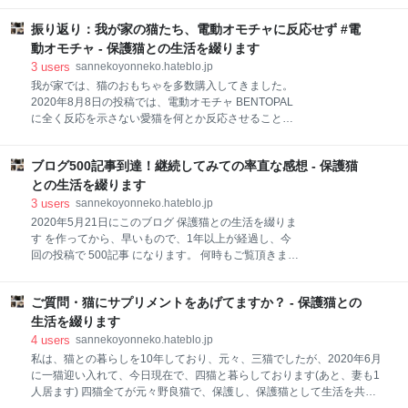
ら、お出掛け前の挨拶をするのがルーティンです。 私
けてきて、なにかをアピールしてきます。 キジ白コン
今日も大変だろうけど、チビ、頼むな！ 妻 まかせろ！
振り返り：我が家の猫たち、電動オモチャに反応せず #電
ビのチビとたかんぼは、同時に私によじ登ってくる時
こんな会話をして、家を出ました。 術後、
はなく、どちらかがやっていると、もう片方は遠巻き
動オモチャ - 保護猫との生活を綴ります
に見ている、それが日常の何気ない風景です。 次ニャ
3
users
sannekoyonneko.hateblo.jp
ン坊チビは、身体を擦り付けてくるこの行為は力加減
我が家では、猫のおもちゃを多数購入してきました。
がわかっていなくて、やりたい放題です。 激しさを増
2020年8月8日の投稿では、電動オモチャ BENTOPAL
してきたので、妻に 私 チビ、構ってあげて！ 妻 わか
に全く反応を示さない愛猫を何とか反応させることは
った！チビ、こっちおいで！ 猫の喉元付近にあるシコ
出来ないか、という投稿でした。
リは何？次ニャン坊チビ、動物病院へ行く 動物病院へ
sannekoyonneko.hateblo.jp 愛猫の反応を探る：電動
連れて行って 診断結果は？ 診療費用は？ 術後の経過
ブログ500記事到達！継続してみての率直な感想 - 保護猫
オモチャの挑戦記 ことごとく電動オモチャは受け入れ
について、都度掲載 2021/08/19 病理検査の結果が届
られず～過去の投稿の振り返り～ 猫のおもちゃ 電動オ
との生活を綴ります
きました・・・ 猫の喉元付近にあるシコ
モチャにはほぼ反応せず 普段、猫じゃらしタイプのお
3
users
sannekoyonneko.hateblo.jp
もちゃには激しく反応してくれていたいので、良い反
2020年5月21日にこのブログ 保護猫との生活を綴りま
応を示してくれるじゃらし部分を、BENTOPALに取り
す を作ってから、早いもので、1年以上が経過し、今
付ければ、反応してくれるのではないか、と考えて試
回の投稿で 500記事 になります。 何時もご覧頂きまし
した改善策でした。 クルクルと不規則に動く本体と、
て、ありがとございます。 過去何度かブログをつくっ
それに連動して、先っぽのじゃらし部分で、猫の興味
てみた事はありますが、ここまでの記事を投稿した事
をひく設計になっています。 購入して1年以上が経過
ご質問・猫にサプリメントをあげてますか？ - 保護猫との
は勿論、こんなに長い期間ブログ投稿を続けられたの
しましたが、今現在はどうなったかというと、 おもち
は初めての事になります。 今回は、500記事を投稿し
生活を綴ります
ゃ箱にしまいっぱなし という残念な
てみての感想を書きます。 ブログ500記事到達！継続
4
users
sannekoyonneko.hateblo.jp
してみての率直な感想 毎日のルーティンにうまく組み
私は、猫との暮らしを10年しており、元々、三猫でしたが、2020年6月
込めた 記事にするネタはどうやって集める？ いつまで
に一猫迎い入れて、今日現在で、四猫と暮らしております(あと、妻も1
継続する？ 今後、こんな風にしてみたいというのはあ
人居ます) 四猫全てが元々野良猫で、保護し、保護猫として生活を共に
る？ うまく行っていないことは？ ブログ500記事到