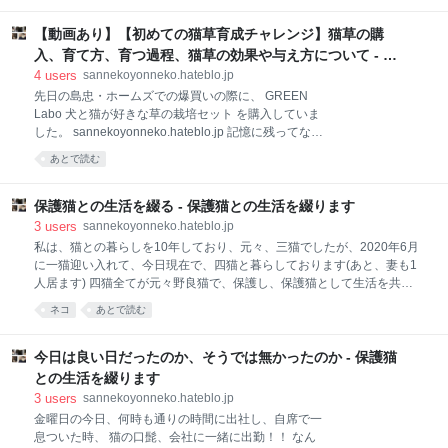
しております。 保護猫多頭飼いを10年している私が知り得た事や経験し
達！継続してみての率直な感想 ブログ記事投稿500記
た事等を日々更新しております。 ご質問・猫にサプリメントをあげてま
事目 毎日のルーティンにうまく組み込めた ブログを始
【動画あり】【初めての猫草育成チャレンジ】猫草の購
すか？ ご質問・猫にサプリメントをあげてますか？ ご回答・サプリメン
めた当初、2020年5月末、思い返しても何故そんな時
ト、給与してます 給与している猫のサプリメントは？ 猫のサプリメント
入、育て方、育つ過程、猫草の効果や与え方について - 保
間があったのか定かではありま
を給与し始めたきっかけは？ 給与する際には、かかりつけ医への相談は
護猫との生活を綴ります
4
users
sannekoyonneko.hateblo.jp
必要？ 纏め ご質問・猫にサプリメントをあげてますか？ 猫にサプリメ
先日の島忠・ホームズでの爆買いの際に、 GREEN
ントをあげていますか？今度、3歳位の猫を譲渡会で譲り受ける予定で
Labo 犬と猫が好きな草の栽培セット を購入していま
す。 サプリメントをあげている場合、どんなのをあげていますか？ ま
した。 sannekoyonneko.hateblo.jp 記憶に残ってない
た、あげるようになったきっかけは何ですか？ ご回答・サプリメント
ですが、相当前に、一度猫草を購入し、設置してみま
あとで読む
したが、その際に、猫草を食べるというよりは 引き抜
いて遊ぶ のがメインだったような印象があり、猫草の
設置はやめていました。 久々の猫草の設置に、我が家
保護猫との生活を綴る - 保護猫との生活を綴ります
の四猫の反応は如何に？ GREEN Labo 犬と猫が好き
3
users
sannekoyonneko.hateblo.jp
な草を購入、育てて、設置 GREEN Labo 犬と猫が好
私は、猫との暮らしを10年しており、元々、三猫でしたが、2020年6月
きな草の栽培セット 栽培方法 猫草とは？ GREEN
に一猫迎い入れて、今日現在で、四猫と暮らしております(あと、妻も1
Labo 犬と猫が好きな草 購入初日 GREEN Labo 犬と猫
人居ます) 四猫全てが元々野良猫で、保護し、保護猫として生活を共に
が好きな草 購入2日目 GREEN Labo 犬と猫が好きな草
しております。 保護猫多頭飼いを10年している私が知り得た事や経験し
ネコ
あとで読む
購入3日目 GREEN Labo 犬と猫が好きな草 購入4日目
た事等を日々更新しております。 ご質問・猫を飼う時にどうやって猫の
GREEN Labo 犬と猫が好きな草 購入5日目 GR
名前を決めましたか？また、次に猫を飼う際につけたい名前ってありま
すか？ ご質問・猫を飼う時にどうやって猫の名前を決めましたか？ま
今日は良い日だったのか、そうでは無かったのか - 保護猫
た、次に猫を飼う際につけたい名前ってありますか？ ご返答・我が家の
との生活を綴ります
場合は相当安易に付けた名前です。 今回も、ご質問を受けましたので、
3
users
sannekoyonneko.hateblo.jp
それに対してのご返答です。 我が家の場合、猫氏につけた名前は、相当
金曜日の今日、何時も通りの時間に出社し、自席で一
安易に付けました。 妻 そうよね、長ニャン坊クロは、みたまま、黒猫だ
息ついた時、 猫の口髭、会社に一緒に出勤！！ なん
から、クロって名前にしたんだもんね クロ だと思ってたよ。 私 次ニャ