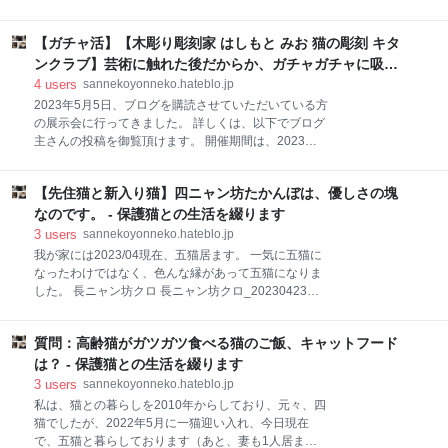
ていうコトバがこんなに貴重なモノだなんて。 改め
的にお世話になる動物病院に出会う事が出来、合計5
て、感じました。 ご飯を食べた後、いつものように私
度の外科的処置をしてもらいました。 5度目の処置の
のソファベッドでマッタリ、と。 この光景も、1週間
【ガチャ活】【木彫り彫刻家 はしもと みお 猫の彫刻 キタ
際、腫瘍が神経等に絡まっており、メスを入れたが、
ぶり、です。 ご飯を食べた後、落ち着くまで私のソフ
取り除くという処置は出来ず。 その後は出来るだけチ
ンクラブ】芸術に触れた後だからか、ガチャガチャに吸い
ァベッドでマッタリするのが、クロのいつもの姿。 四
ビのQOLを保つ事に専念し続けました。 素人の私です
寄せられました。 - 保護猫との生活を綴ります
4
users
sannekoyonneko.hateblo.jp
ら見ただけでわかるくらい、チビに出来た腫瘍は大き
2023年5月5日、ブログを購読させていただいている方
くなり、外科的処置をする事が出来ない現状に、何と
の展示会に行ってきました。 詳しくは、以下でブログ
も言えない日々を過ごしていました。 猫のリンパ腫の
主さんの投稿を御覧頂けます。 開催期間は、2023年5
余命中央値は、 治療を行った場合、6ヶ月から9ヶ月程
月9日までとなっているようです。 JR中央線国立駅か
度とされ、1年を越せる確率は、20%程度 と報告され
ら歩いて数分のギャラリーで開催されています。 とむ
ています。 執刀医からも、比較的早いタイミングで、
【先住猫と新入り猫】四ニャン坊たかんぼは、優しさの塊
どん (id:fukufukudo)さん、ブログ引用させていただき
ある程度心の準備はしておいてください というような
ました。 fukufukudo.hatenablog.jp 絵心なんて全く持
なのです。 - 保護猫との生活を綴ります
ニュアンスで状況
ち合わせておらず、ガキの頃の 美術なんて、赤点ギリ
3
users
sannekoyonneko.hateblo.jp
ギリでしたので、こういった芸術を創り出せる方の能
我が家には2023/04現在、五猫居ます。 一気に五猫に
力をちょっとだけでも分けて欲しい限りです。 そん
なったわけではなく、色んな縁があって五猫になりま
な、芸術に触れた直後という事もあったのでしょう、
した。 長ニャン坊クロ 長ニャン坊クロ_20230423現
今回発見した猫のガチャガチャは、そんな芸術作品で
在 クロとの出会いについては以下でご覧頂けます。
した。 【ガチャ活】【木彫り彫刻家 はしもと みお 猫
sannekoyonneko.hateblo.jp 次ニャン坊チビ 次ニャン
の彫刻 キタンクラブ】芸術に触れた後だからか、ガチ
質問：高齢猫がガツガツ食べる猫のご飯、キャットフード
坊チビ_20230423現在 チビとの出会いについては以下
ャガチャに吸い寄せられました。 【木彫り彫刻家 はし
でご覧いただけます。 sannekoyonneko.hateblo.jp 三
は？ - 保護猫との生活を綴ります
ニャン坊さんた 三ニャン坊さんた_20230423現在 さ
3
users
sannekoyonneko.hateblo.jp
んたとの出会いについては以下でご覧いただけます。
私は、猫との暮らしを2010年からしており、元々、四
sannekoyonneko.hateblo.jp 四ニャン坊たかんぼ 四ニ
猫でしたが、2022年5月に一猫迎い入れ、今日現在
ャン坊たかんぼ_20230423現在 たかんぼとの出会いに
で、五猫と暮らしております（あと、妻も1人居ま