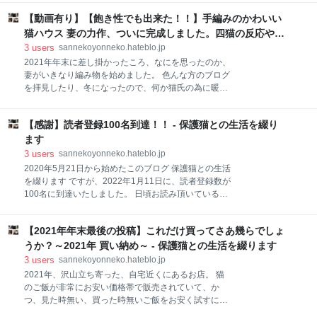
度の転移で済んでいるのか、効果がないから転移して
た。 これも日々アクセス頂いている購読者の方々がい
いるのか、それは分かりません。 ただ、飼い
【動画有り】【飽き性でも出来た！！】手編みのかわいい
らっしゃる事が、継続して出来ている理由の一つであ
る事は間違いありません。 いつもご覧いただきまし
猫ハウス 妻の力作、ついに完成しました。四猫の反応や如
て、ありがとございます。 また、我が家の四猫の存在
何に？？ - 保護猫との生活を綴ります
3
users
sannekoyonneko.hateblo.jp
そのものが、ブログを始めたきっかけである事も間違
2021年年末に差し掛かったころ、なにを思ったのか、
いありません。 記事投稿800記事に到達しました。 記
妻がいきなり編み物を始めました。 色んな方のブログ
事投稿800記事に到達しました。 それにしても、猫に
を拝見したり、冬になったので、何か猫氏の為に暖か
関してここまでの記事数を投稿するとは想像していま
いグッズは追加で設置出来ないかってネットサーフィ
せんでした。 本来ならば、記事数を絞って、既存記事
ンをしていて見たのでしょう、 手編みで出来る猫ハウ
のリライトを進めていきたいのですが、自身が決めて
【感謝】読者登録100名到達！！ - 保護猫との生活を綴り
ス の存在を。 飽き性な妻が実際に完成に至るのか、何
いるラインまでまだ到達出来ておらず、記事投稿を継
も言わずに見守っていました。 すぐに飽きちゃうかな
ます
続させている今日この頃です。 愛猫の事になると、底
って思ってみていましたが、意外と途中で放り出す事
3
users
sannekoyonneko.hateblo.jp
がしれな
はなく、この度完成となりましたので、お披露目とな
2020年5月21日から始めたこのブログ 保護猫との生活
ります。 過去の投稿は以下でご覧いただけます。
を綴ります ですが、2022年1月11日に、読者登録数が
sannekoyonneko.hateblo.jp 妻 途中で飽きるっておも
100名に到達いたしました。 日頃お読み頂いている
ってたでしょ？猫氏の為なら、なんだって出来るの
方々、読者登録していただいている方々、誠にありが
よ、私は！！！ 私 凄いね！！本を買ってあげた甲斐も
とうございます。 御礼申し上げます。 妻 おおお！！
あったよ。猫氏の事になると、やる気スイッチが違う
【2021年年末最後の投稿】これだけ買ってさあ幾らでしょ
100名に到達したのね！！ありがたいね、更新しても
よね。私の事でも同様にお願いシマス。 妻 貴方は人間
全くアクセスがない時期もあったのにね。 クロ これを
うか？～2021年 買い納め～ - 保護猫との生活を綴ります
だもの、自分の事は自分で出来るで
機に、もっと四猫の登場回数を増やしてくれ！！そし
3
users
sannekoyonneko.hateblo.jp
て、美味しいウェットフードをもっと( ﾟдﾟ)ｸﾚ チビ
2021年、沢山立ち寄った、自宅近くにあるお店。 猫
もっと遊んで( ﾟдﾟ)ｸﾚ さんた 広いお家、( ﾟдﾟ)ｸﾚ た
のご飯が非常にお安い価格帯で販売されていて、か
かんぼ 最高級鰹節( ﾟдﾟ)ｸﾚ 私 言いたい放題言われて
つ、見た時無い、買った時無いご飯をお安く試すには
ますが、妻と四猫が居なければ、このブログは始める
もってこいのお店となりました。 はじめてそのお店に