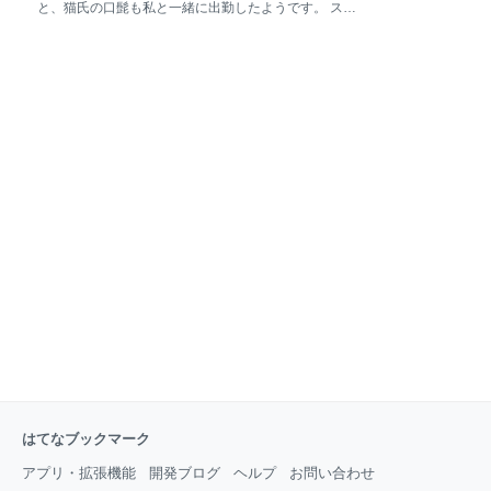
と、猫氏の口髭も私と一緒に出勤したようです。 スー
ツに着いていたようですが、出社するまで、スーツに
張り付き続き、会社迄付いてきてくれたようです。 朝
から、予想だにしない嬉しい事があって、てんあげ、
でした。 (白いから、二ニャン坊チビ、三ニャン坊さ
んた、四ニャン坊たかんぼ、のいずれかの口髭) 無く
さないように、小銭入れの中に入れて今日一日を過ご
しました。 夕方、クライアントの要請で、千葉の南の
方まで出向き、19時前に終わり、妻にメール 遠方だか
ら、ちょっと帰宅が遅くなります！ と。 そうしたら、
長ニャン坊クロの口髭 なんと、妻は、長ニャン坊クロ
の口髭を見つけたらしく、誇らしげに写真を送ってき
ました… 私も妻も同じ日に、口髭を見つけたのは初め
ての出来事。今日は良い日だったのか… ただ、妻の体
調に
はてなブックマーク
アプリ・拡張機能
開発ブログ
ヘルプ
お問い合わせ