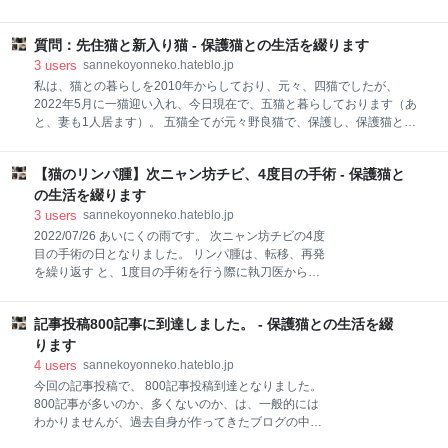
ついては以下でご覧いただけます。
す）。 五猫全てが元々野良猫で、保護し、保護猫とし
sannekoyonneko.hateblo.jp 五ニャン娘みゃあ 五ニャ
て生活を共にしております。 保護猫多頭飼いを10年以
ン娘みゃあ_2023042
質問：先住猫と新入り猫 - 保護猫との生活を綴ります
上している私が知り得た事や経験した事等を日々更新
しております。 質問：高齢猫がガツガツ食べる猫のご
3
users
sannekoyonneko.hateblo.jp
飯、キャットフードは？ 質問：高齢猫がガツガツ食べ
私は、猫との暮らしを2010年からしており、元々、四猫でしたが、
る猫のご飯、キャットフードは？ 愛猫がここのとこ
2022年5月に一猫迎い入れ、今日現在で、五猫と暮らしております（あ
ろ、キャットフードの食いつきが良くなくて、食欲不
と、妻も1人居ます）。 五猫全てが元々野良猫で、保護し、保護猫とし
振です。 10歳をこえた高齢ネコが、喜んで食べる猫の
て生活を共にしております。 保護猫多頭飼いを10年以上している私が知
ご飯、キャットフードを教えてください。 特に病気を
り得た事や経験した事等を日々更新しております。 質問：先住猫と新入
患っているという事はないのですが、ドライフード、
【猫のリンパ腫】次ニャン坊チビ、4度目の手術 - 保護猫と
り猫 質問：先住猫と新入り猫 先住猫が、新入り猫にすぐ手を出します。
ウェットフード共に食いつきが良くないのです。 返
女の子同士です。 新入り猫が喧嘩を嫌がっていて、先住猫がどんどん自
の生活を綴ります
答：猫のご飯、キャットフードの探究に終わりは無い
分から喧嘩を仕掛けに行っている状態です。 これは叱った方がいいので
3
users
sannekoyonneko.hateblo.jp
のかも知れません。 特に病気を患っているわけでは無
しょうか…？ それとも、そっとしておいた方がいいのでしょうか…？ 先
2022/07/26 あいにくの雨です。 次ニャン坊チビの4度
い愛猫が、
住猫優先で可愛がるようにしているのですが、嫉妬とかないようにも頑
目の手術の日となりました。 リンパ腫は、転移、再発
張っているのですが、 何故こんなに新入り猫に手を出すのでしょうか？
を繰り返す と、1度目の手術を行う際に執刀医から説
何が原因なのでしょうか？ 返答：一定期間様子見をしてみてからでしょ
明がありました。 sannekoyonneko.hateblo.jp チビの
首元にビー玉くらいのシコリを見つけたのが、2021年
記事投稿800記事に到達しました。 - 保護猫との生活を綴
8月の事でした。 sannekoyonneko.hateblo.jp その
後、執刀医の説明通り、転移、再発を繰り返していま
ります
す。 我が家では、外科的処置を行い、放射線は行わ
4
users
sannekoyonneko.hateblo.jp
ず、投薬も行っていません。 猫の癌に効果が期待出来
今回の記事投稿で、 800記事投稿到達となりました。
ると言われている2つのサプリを、1度目の手術の後か
800記事が多いのか、多くないのか、は、一般的には
ら給与し続けています。 sannekoyonneko.hateblo.jp
わかりませんが、過去自身が作ってきたブログの中で
sannekoyonneko.hateblo.jp 給与していたからこの程
は、最高記事数で、かつ、最高継続日数となりまし