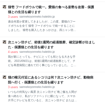
は今回初めてです。 診察が始まりました。 体重を測り
近の投稿は、2021年1月でしたので、およそ9か月ぶり
ます。 6.64kgです。 前回病院で測った2021/09/14の
猫壱 フードボウルで統一。愛猫の食べる姿勢を改善 - 保護
となります。 それではやっていきます。 はてなブログ
際の体重は、6.7kgでしたので、若干体重が減っ
10周年特別お題「はてなブロガーに10の質問」 ブロ
猫との生活を綴ります
グ名もしくはハンドルネームの由来は？ はてなブログ
3
users
sannekoyonneko.hateblo.jp
を始めたきっかけは？ 自分で書いたお気に入りの1記
過去何度か変更してきましたが、この度、愛猫のフー
事はある？あるならどんな記事？ ブログを書きたくな
ドボウルを全て 猫壱 フードボウル で統一することに
るのはどんなとき？ 下書きに保存された記事は何記
しました。 猫壱を購入したきっかけは、四ニャン坊た
事？ あるならどんなテーマの記事？ 自分の記事を読み
かんぼを迎え入れると決めて、ケージの中に入れるフ
返すことはある？ 好きなはてなブロガーは？ はてなブ
ードボウルをどれにしようかと探していた際に、 猫壱
ログに一言メッセージを伝えるなら？ 10年前は何して
次ニャン坊チビ、術後1週間の経過観察、確定診断が出まし
フードボウル というモノの存在を初めて知って、「ふ
た？ この10年を一言でまとめると？ はてなブログ10
むふむ」と思いながら1つ購入したのがきっかけでし
た - 保護猫との生活を綴ります
周年特別お題「はてなブロガーに10
た。 sannekoyonneko.hateblo.jp この購入をきっかけ
4
users
sannekoyonneko.hateblo.jp
に、猫部屋のご飯テーブル、ご飯スペース、フードボ
我が家にとっても、チビにとっても初となる大きな手
ウルは、すこしずつ変化、改善を遂げてきました。 三
術。 2021/09/21は、術後1週間の経過観察として、チ
猫だった時のご飯テーブルは、こんなカンジでした。
ビを再度病院に連れて行く事になっていました。 こち
猫のご飯テーブル 三猫時 この時には、まだ、猫壱フー
らの記事の下書きをしている2021/09/21朝の段階では
ドボウルは1つも使っていませんでしたね。 それが、
まだ術後の経過観察結果はわかりませんので、今回も
四猫になって、このようになりました。 四猫になった
猫の喉元付近にあるシコリは何？次ニャン坊チビ、動物病
時系列形式で、投稿していこうと思います。 チビの一
際のご飯テーブル たかんぼをケージから出せた際に、
連の事については以下でご覧いただけます。
院へ行く - 保護猫との生活を綴ります
このようなご飯テーブルにな
sannekoyonneko.hateblo.jp 次ニャン坊チビ、術後1週
3
users
sannekoyonneko.hateblo.jp
間の経過観察、確定診断が出ました 術後のチビ
いつもの何気ない風景 次ニャン坊チビ 晩ご飯を人間が
2021/09/21 7時前 私が出勤の為、家を出る時間です。
食べ終わり、私がソファベッドに横になって、スマホ
出勤前には、 長ニャン坊クロ ↓ 次ニャン坊チビ ↓ 三ニ
片手にテレビを見ていると、 次ニャン坊チビ または
ャン坊さんた ↓ 四ニャン坊たかんぼ の順番で点呼がて
四ニャン坊たかんぼ が、私の胸の辺りに身体を擦り付