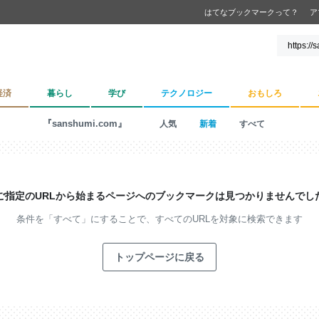
はてなブックマークって？
ア
経済
暮らし
学び
テクノロジー
おもしろ
『sanshumi.com』
人気
新着
すべて
ご指定のURLから始まるページへの
ブックマークは見つかりませんでし
条件を「すべて」にすることで、
すべてのURLを対象に検索できます
トップページに戻る