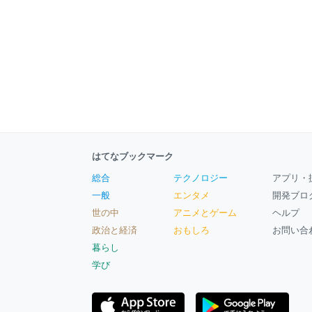
はてなブックマーク
総合
テクノロジー
アプリ・
一般
エンタメ
開発ブロ
世の中
アニメとゲーム
ヘルプ
政治と経済
おもしろ
お問い合
暮らし
学び