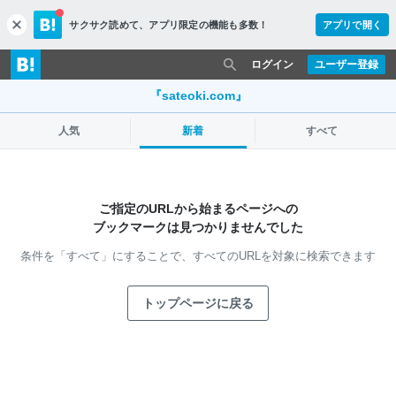
サクサク読めて、
アプリ限定の機能も多数！
アプリで開く
c
l
o
ログイン
ユーザー登録
s
e
『sateoki.com』
人気
新着
すべて
ご指定のURLから始まるページへの
ブックマークは見つかりませんでした
条件を「すべて」にすることで、
すべてのURLを対象に検索できます
トップページに戻る