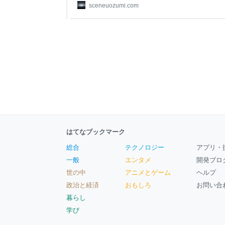
な、物悲しい姿に、タケルの胸は締め付けられた。
sceneuozumi.com
ところにいるの？ 迷子になっちゃったの？」 タ
に触れた。指先から伝わるひんやりとした感触は
て、タケルの心を揺さぶった。このロボットには
直
はてなブックマーク
総合
テクノロジー
アプリ・
一般
エンタメ
開発ブロ
世の中
アニメとゲーム
ヘルプ
政治と経済
おもしろ
お問い合
暮らし
学び