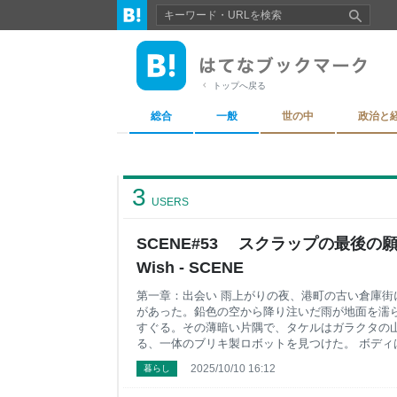
トップへ戻る
総合
一般
世の中
政治と
3
USERS
SCENE#53 スクラップの最後の願い S
Wish - SCENE
第一章：出会い 雨上がりの夜、港町の古い倉庫街
があった。鉛色の空から降り注いだ雨が地面を濡
すぐる。その薄暗い片隅で、タケルはガラクタの
る、一体のブリキ製ロボットを見つけた。 ボディ
ちがへこみ、片方の目にあたるレンズは失われて
2025/10/10 16:12
暮らし
の港を照らすかすかな灯台の光のように、頼りな
で、遠い昔、誰かの大切な相棒だったのに、今は