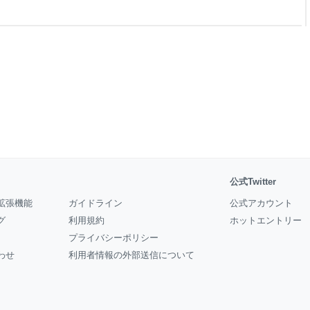
 「ねぇ、君、どうしてこんな
ケルはそっと、冷たい金属の体
、なぜか温かいような気がし
、何か特別なものがある。そう
公式Twitter
拡張機能
ガイドライン
公式アカウント
グ
利用規約
ホットエントリー
プライバシーポリシー
わせ
利用者情報の外部送信について