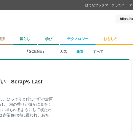
はてなブックマークって？
ア
経済
暮らし
学び
テクノロジー
おもしろ
『SCENE』
人気
新着
すべて
crap’s Last
に、ひっそりと佇む一軒の倉庫
らし、潮の香りが微かに鼻をく
山に埋もれるようにして横たわ
は赤茶色の錆に覆われ、あちこ
いた。もう片方の目も、嵐の夜
く瞬いているだけだった。まる
忘れ去られてしまったかのよう