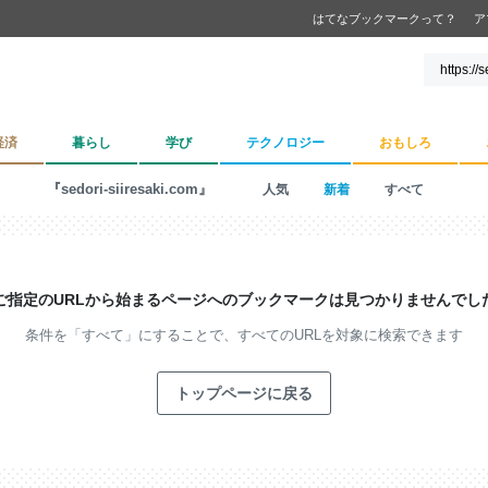
はてなブックマークって？
ア
経済
暮らし
学び
テクノロジー
おもしろ
『sedori-siiresaki.com』
人気
新着
すべて
ご指定のURLから始まるページへの
ブックマークは見つかりませんでし
条件を「すべて」にすることで、
すべてのURLを対象に検索できます
トップページに戻る