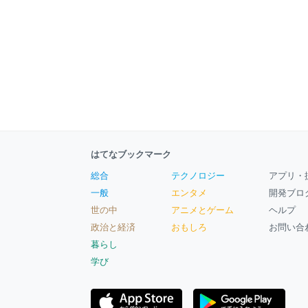
はてなブックマーク
総合
テクノロジー
アプリ・
一般
エンタメ
開発ブロ
世の中
アニメとゲーム
ヘルプ
政治と経済
おもしろ
お問い合
暮らし
学び