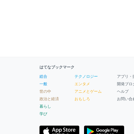
はてなブックマーク
総合
テクノロジー
アプリ・
一般
エンタメ
開発ブロ
世の中
アニメとゲーム
ヘルプ
政治と経済
おもしろ
お問い合
暮らし
学び