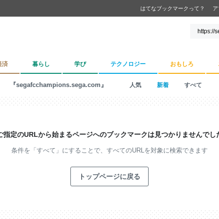
はてなブックマークって？
ア
経済
暮らし
学び
テクノロジー
おもしろ
『segafcchampions.sega.com』
人気
新着
すべて
ご指定のURLから始まるページへの
ブックマークは見つかりませんでし
条件を「すべて」にすることで、
すべてのURLを対象に検索できます
トップページに戻る