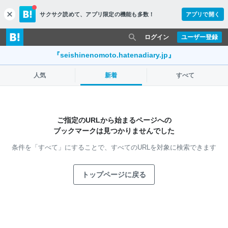
サクサク読めて、
アプリ限定の機能も多数！
アプリで開く
c
l
o
ログイン
ユーザー登録
s
e
『seishinenomoto.hatenadiary.jp』
人気
新着
すべて
ご指定のURLから始まるページへの
ブックマークは見つかりませんでした
条件を「すべて」にすることで、
すべてのURLを対象に検索できます
トップページに戻る