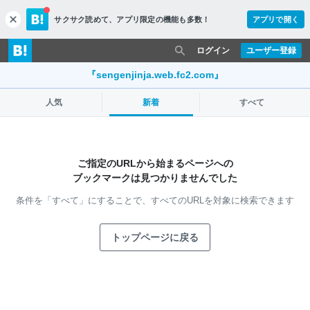
サクサク読めて、
アプリ限定の機能も多数！
アプリで開く
c
l
o
ログイン
ユーザー登録
s
e
『sengenjinja.web.fc2.com』
人気
新着
すべて
ご指定のURLから始まるページへの
ブックマークは見つかりませんでした
条件を「すべて」にすることで、
すべてのURLを対象に検索できます
トップページに戻る