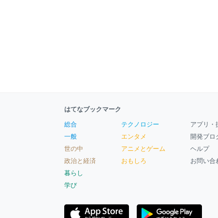
はてなブックマーク
総合
テクノロジー
アプリ・
一般
エンタメ
開発ブロ
世の中
アニメとゲーム
ヘルプ
政治と経済
おもしろ
お問い合
暮らし
学び