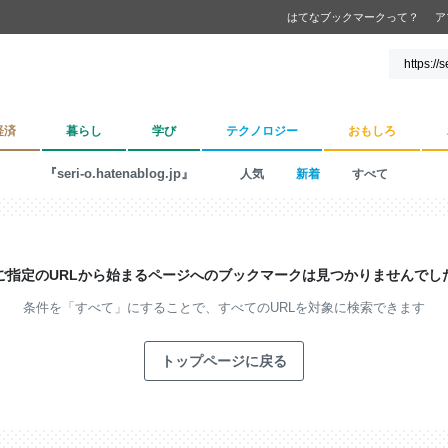
はてなブックマークって？
ア
経済
暮らし
学び
テクノロジー
おもしろ
『seri-o.hatenablog.jp』
人気
新着
すべて
ご指定のURLから始まるページへの
ブックマークは見つかりませんでし
条件を「すべて」にすることで、
すべてのURLを対象に検索できます
トップページに戻る