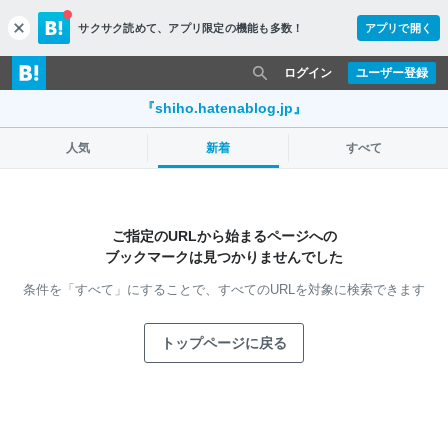
サクサク読めて、
アプリ限定の機能も多数！
アプリで開く
c
l
o
ログイン
ユーザー登録
s
e
『shiho.hatenablog.jp』
人気
新着
すべて
ご指定のURLから始まるページへの
ブックマークは見つかりませんでした
条件を「すべて」にすることで、
すべてのURLを対象に検索できます
トップページに戻る