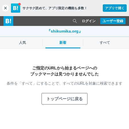
サクサク読めて、
アプリ限定の機能も多数！
アプリで開く
c
l
o
ログイン
ユーザー登録
s
e
『shikumika.org』
人気
新着
すべて
ご指定のURLから始まるページへの
ブックマークは見つかりませんでした
条件を「すべて」にすることで、
すべてのURLを対象に検索できます
トップページに戻る