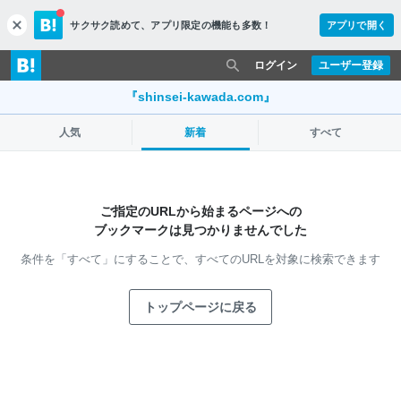
サクサク読めて、
アプリ限定の機能も多数！
アプリで開く
c
l
o
ログイン
ユーザー登録
s
e
『shinsei-kawada.com』
人気
新着
すべて
ご指定のURLから始まるページへの
ブックマークは見つかりませんでした
条件を「すべて」にすることで、
すべてのURLを対象に検索できます
トップページに戻る