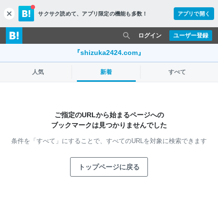
サクサク読めて、
アプリ限定の機能も多数！
アプリで開く
c
l
o
ログイン
ユーザー登録
s
e
『shizuka2424.com』
人気
新着
すべて
ご指定のURLから始まるページへの
ブックマークは見つかりませんでした
条件を「すべて」にすることで、
すべてのURLを対象に検索できます
トップページに戻る