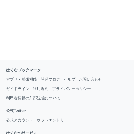
る。人間たるもの、自分への約束を破るものが最も下
らぬ。生死は度外に置くべし。世人がどう是非を論じ
ようと迷う必要はない。 －吉田松陰－ ：これは、「自
分が信じるもの、正しいと思うことならば他人が何と
言おうとも貫き通せ」ということだと私は解釈してい
ます。 ・天がまさに大任
はてなブックマーク
アプリ・拡張機能
開発ブログ
ヘルプ
お問い合わせ
ガイドライン
利用規約
プライバシーポリシー
利用者情報の外部送信について
公式Twitter
公式アカウント
ホットエントリー
はてなのサービス