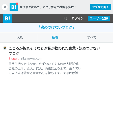
サクサク読めて、
アプリ限定の機能も多数！
アプリで開く
c
l
o
ログイン
ユーザー登録
s
e
『決めつけないブログ』
人気
新着
すべて
こころが折れそうなとき私が救われた言葉 - 決めつけない
ブログ
3
users
sikemokux.com
日常生活を送るなか、必ずついてくるのが人間関係。
会社の上司、恋人、友人、両親に至るまで、生きてい
る以上人は誰かとかかわりを持ちます。できれば誰と
もかかわらずに生活したいですが、こればかりは
100％無理でしょう。 そしてその人間関係が時に人を
追い詰め、心を病んでしまう人も大勢います。私も今
まで何度となく悩まされ、くじけそうになりました。
（くじけたこともありますが💦） そんな時に救ってく
れた言葉、励まされた言葉がいくつかありますので、
それを紹介したいと思います。 ・小人が恥じるのは自
分の外面である、君子が恥じるのは自分の内面であ