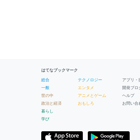
はてなブックマーク
総合
テクノロジー
アプリ・
一般
エンタメ
開発ブロ
世の中
アニメとゲーム
ヘルプ
政治と経済
おもしろ
お問い合
暮らし
学び