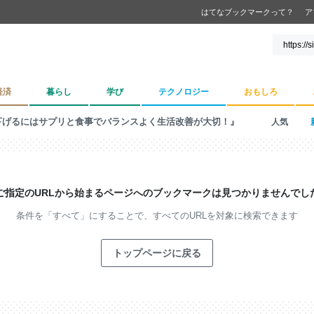
はてなブックマークって？
ア
経済
暮らし
学び
テクノロジー
おもしろ
下げるにはサプリと食事でバランスよく生活改善が大切！』
人気
ご指定のURLから始まるページへの
ブックマークは見つかりませんでし
条件を「すべて」にすることで、
すべてのURLを対象に検索できます
トップページに戻る