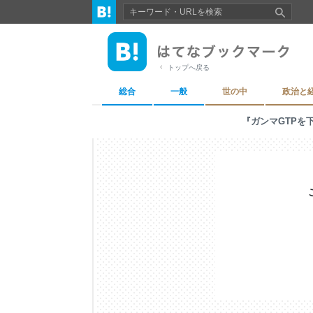
トップへ戻る
総合
一般
世の中
政治と
『ガンマGTPを