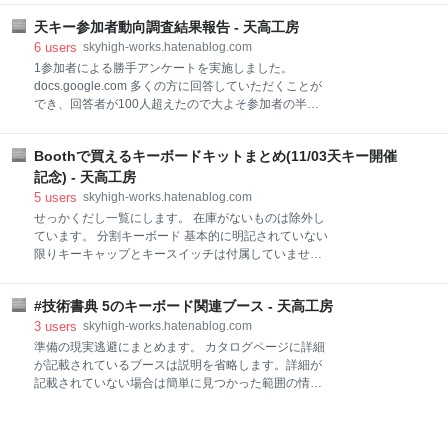
microUSBが弱いpromicroの交換を容易にするために
（だいたい同じ位置なら同じキーコードが発行され
用いられています。オプション部品です*1。 そのた
天キー参加者動向調査結果報告 - 天高工房
る） JPでキーマップを定義したい場合は
め、12ピンのもののみが小ロットで入手可能でした。
#include"keymap_jp.h"を追加することでJP_XXで定義
6
users
skyhigh-works.hatenablog.com
BLE micro proに対応する
でき、キーマップ定義と入力記号を一致させることが
1参加者による勝手アンケートを実施しました。
できる 詳しく USB HIDのキーボードのキーコードは
docs.google.com 多くの方に回答していただくことが
いわゆるANSIと同じ組み合わせで定義されています。
でき、回答者が100人超えたので大よそ参加者の半分
標準はANSIと同じ組み合わせです。 キーコードの解
程度が回答したとみなし集計します。 回答いただいた
釈はOS側に任されているようで、「どの種類のキーボ
みなさん、ありがとうございました。 回答内容のグラ
ードが認識されているか」によってキーコードが変わ
Boothで買えるキーボードキットまとめ(11/03天キー開催
フを雑にコピペして、読み取れることを雑に書いて、
ります。ANSIを指してもOS側に今接続しているのは
たまにポエム書いてます。基本的にはグラフだけ見て
記念) - 天高工房
JPだと言い張ればGraveは半角全角になります。逆も
ください。 天キーはいつ頃知りましたか 天キーをどこ
5
users
skyhigh-works.hatenablog.com
また然りです。 J
で知りましたか 天キー参加以前にキーボードキットを
せっかくだし一覧にします。 在庫がないものは除外し
組み立てたことはありましたか？ 一番使用頻度が高い
ています。 分割キーボード 基本的に明記されていない
キーボードは割れていますか？ キーボードの利用頻度
限りキーキャップとキースイッチは付属していませ
が一番高い機会を教えてください（任意回答） 差し支
ん。別途調達する必要があります。ご注意ください。
えなければどんなお仕事をされているか教えてくださ
booth.pm booth.pm booth.pm booth.pm booth.pm
い（任意回答） 天キーの一番の参加目的はなんでした
#技術書典 5のキーボード関連ブース - 天高工房
booth.pm booth.pm 25keys.booth.pm マクロパッド 両
か？ 天キーの参加目的はなんでしたか？ 天キーで購入
方ともすべての部品が揃っているのでとりあえず組み
3
users
skyhigh-works.hatenablog.com
する予定だったキーボードキットはありますか
立ててみたい人におすすめのキットです。どちらも作
準備の現実逃避にまとめます。 カタログページに詳細
業時間30分程度で済むでしょう。 booth.pm booth.pm
が記載されているブースは説明を省略します。詳細が
その他 メカニカルスイッチ電卓の「てんたく」を除き
記載されていない場合は簡単に見つかった範囲の情報
基本的にはんだ付け難易度が高めのハードコアなキー
を追記します。 「うちもキーボード関連なのに載って
ボードたちです。可愛い見た目に騙されて泣いている
ねーんだけど！！！」という苦情はtwitter
人もいるんですよ！ booth.pm booth.pm booth.pm
@skyhigh_woksまでお願いします。 twitter.com 大体