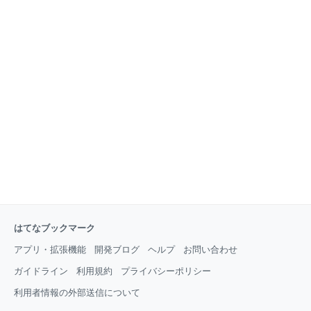
booth.pm booth.pm boo
の場所 あ15 東京ラビットハウス（トウキョウラビッ
トハウス） お30 riconken（リコンケン） け01
nopnop（ノップノップ） け06 じゅにゃ（ジュニャ）
け61 Entry pastry point（エントリーペイストリーポイ
ント） け62 ゆかりや（ユカリヤ） け63
romly.com（ロムリードットコム） け64 Guri-
Tech（グリテック） こ17 みんなのラボ（ミンナノラ
ボ） 大体の場所 〇で囲ってあるあたりです。 あ15 東
京ラビットハウス（ト
はてなブックマーク
アプリ・拡張機能
開発ブログ
ヘルプ
お問い合わせ
ガイドライン
利用規約
プライバシーポリシー
利用者情報の外部送信について