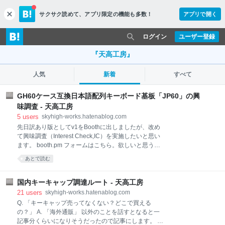
サクサク読めて、
アプリ限定の機能も多数！
アプリで開く
c
l
o
ログイン
ユーザー登録
s
e
『天高工房』
人気
新着
すべて
GH60ケース互換日本語配列キーボード基板「JP60」の興
味調査 - 天高工房
5
users
skyhigh-works.hatenablog.com
先日訳あり版としてv1をBoothに出しましたが、改め
て興味調査（Interest Check,IC）を実施したいと思い
ます。 booth.pm フォームはこちら。欲しいと思う
方、「ここが変わったら欲しいのにな」と思う方は回
あとで読む
答いただけるとうれしいです。2020/08/31を締めきり
予定としています。 docs.google.com 実施するにあた
って、前提の話がありますのでそれをここに書こうと
国内キーキャップ調達ルート - 天高工房
思います。 JP60の概要 JP60は2020年現在の普及配列
21
users
skyhigh-works.hatenablog.com
である、日本語108キーボード*1の60%サイズのキー
Q. 「キーキャップ売ってなくない？どこで買える
ボード基板として設計しました。 108キーボードのテ
の？」 A. 「海外通販」 以外のことを話すとなると一
ンキー、カーソルキー領域、ファンクションキー列を
記事分くらいになりそうだったので記事にします。 本