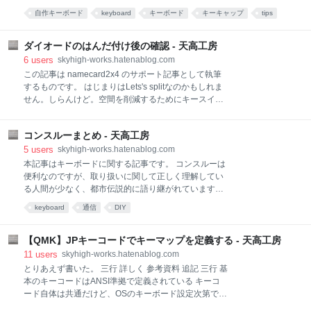
削除したような配列が60%配列です。 現在まで、すで
記事は、メカニカルキーボード用キーキャップの国内
自作キーボード
keyboard
キーボード
キーキャップ
tips
に絶版品であるDuckyの60%キーボード程度しか60%
調達経路に関してまとめる記事です。 前説明 価格帯
の日本語配列キーボードはありませんでした。 私が英
keycap
キーキャップの分類 プロファイル 行ごとに形状が異な
語配列を使う気があまりないこと
るプロファイル 行の区別がないプロファイル 印字方法
ダイオードのはんだ付け後の確認 - 天高工房
素材 対応物理配列 新しい物理配列 国内購入先 TALP
6
users
skyhigh-works.hatenablog.com
keyboard ゆかりキーボードファクトリー 遊舎工房
この記事は namecard2x4 のサポート記事として執筆
Filco amazon 国外1 国外2 〆 前説明 キーキャップの形
するものです。 はじまりはLets's splitなのかもしれま
状は1種類ではありません。「俺が欲しかったのはこ
せん。しらんけど。空間を削減するためにキースイッ
れじゃないんだ...」を防ぐためにキーキャップに関す
チなどほかの部品をはんだづけしたあとその上にかぶ
る前説明を書きます。 キーキャップの種類に関して分
せるようにpromicroをはんだ付けするケースがありま
かってる人は読み飛ばしてください。 価格帯 下は
コンスルーまとめ - 天高工房
す。このとき、マーフィーの法則に基づいて大体
2500円、上は3万円くらいです。 下はamazonで売っ
promicroの下にはんだ付け不良があることがのちに発
5
users
skyhigh-works.hatenablog.com
覚します。 残念なことにnamecard2x4も空間の都合で
本記事はキーボードに関する記事です。 コンスルーは
ソケットとダイオードの上にpromicroをかぶせてしま
便利なのですが、取り扱いに関して正しく理解してい
っています。しかし、promicroを取り付ける前にテス
る人間が少なく、都市伝説的に語り継がれています。
ターを使って確認することでこの悲劇を防ぐことがで
毎度説明するのが非常にめんどくさいのでまとめま
keyboard
通信
DIY
きます。 今回使うのはamazonでprime発送にも関わら
す。 取り扱いの話は2019/6/7に追記しました。もとも
ず500円前後という驚異的な価格の激安テスターで
とはデータシートを毎度探すのがめんどいので最低限
す。テスターを持っていなければ今すぐ購入してくだ
の数字と資料への参照をまとめた記事でした。 コンス
【QMK】JPキーコードでキーマップを定義する - 天高工房
さい。 小型デジタルテスター 出版社/メーカー:
ルーとキーボード コンスルーの調達先と種類 追記 コ
11
users
skyhigh-works.hatenablog.com
ンスルーと基板設計 向き コンスルーと寿命 だいじそ
とりあえず書いた。 三行 詳しく 参考資料 追記 三行 基
うなとこ 資料 コンスルーとキーボード スプリングピ
本のキーコードはANSI準拠で定義されている キーコ
ンヘッダことコンスルーという部品があります。
ード自体は共通だけど、OSのキーボード設定次第で同
Helixで遊舎工房のないん氏が使い始めた部品で、
じキーコードでも実際に入力される文字/記号が変わる