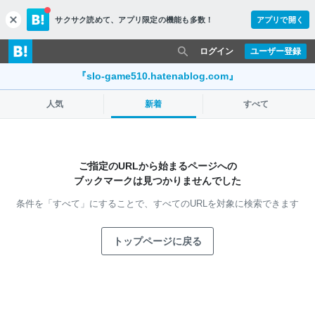
サクサク読めて、
アプリ限定の機能も多数！
アプリで開く
c
l
o
ログイン
ユーザー登録
s
e
『slo-game510.hatenablog.com』
人気
新着
すべて
ご指定のURLから始まるページへの
ブックマークは見つかりませんでした
条件を「すべて」にすることで、
すべてのURLを対象に検索できます
トップページに戻る