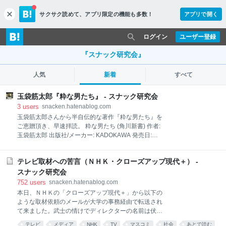
サクサク読めて、
アプリ限定の機能も多数！
アプリで開く
c
l
o
ログイン
ユーザー登録
s
e
『スナック研究会』
人気
新着
すべて
玉袋筋太郎『粋な男たち』 - スナック研究会
3
users
snacken.hatenablog.com
玉袋筋太郎さんから半自伝的な著作『粋な男たち』を
ご恵贈頂き、早速拝読。 粋な男たち (角川新書) 作者:
玉袋筋太郎 出版社/メーカー: KADOKAWA 発売日:
2018/07/07 メディア: 新書 この商品を含むブログ (2
件) を見る 冒頭、やれ「自主規制」だ「コンプライア
テレビ取材への苦言（ＮＨＫ・クローズアップ現代＋） -
ンス」だとグレーゾーンの許されない息苦しい世の中
になったもんだと、ひとしきり嘆いたところで、 オレ
スナック研究会
自身、玉袋筋太郎なんていうコンプライアンスの欠片
752
users
snacken.hatenablog.com
もない芸名を持つ男だけどさ、･･･ とブッ込んで来
本日、ＮＨＫの「クローズアップ現代＋」から以下の
て、いきなり噴き出した･･･。 以前、私じしんがNHK
ような取材依頼のメールが大学の事務経由で転送され
のラジオ番組に出演した際、特に意識もせず「スナッ
て来ました。武士の情けでディレクターの名前は伏せ
ク界の先達として玉袋筋太郎さんも･･･」と、さらっと
ておきますけど、いい加減にしてね、という。 ーーー
テレビ
メディア
NHK
TV
マスコミ
社会
あとで読む