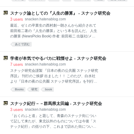
フルネームを口にしたのだが、出演後、「よくNHKが
以下、転載。 首都大学 都市教養学部 教授 谷口功一様
フルネームの放送を許したね･･･」と何人もの知り合い
報道
media
スナック
初めまして、私はＮＨＫの「クローズアップ現代＋」
から言われて、「あっ、そうか汗」と気づいたのだっ
という番組ディレクターをしているＸと申します。 ま
スナック論としての『人生の勝算』 - スナック研究会
たが、たけし師匠
だ企画の段階ですが、いま“場末のスナック”について
3
users
snacken.hatenablog.com
取材を進めています。というのも、昨今の新進気鋭の
最近、ゼミの卒業生の西村創一朗さんから紹介されて
実業家やクリエイター達は、ビジネスのヒントととし
前田裕二著の『人生の勝算』という本を読んだ。 人生
て、お酒やおつまみがあまり美味しくないにも関わら
の勝算 (NewsPicks Book) 作者: 前田裕二 出版社/メー
ず足を運んでしまう場末のスナックの魅力に迫ろうと
カー: 幻冬舎 発売日: 2017/06/30 メディア: 単行本 この
あとで読む
いう動きがチラホラと散見されます。中には、酔い潰
商品を含むブログを見る 1987年生まれの著者は、大
れてしまうママさんの代わりに常連客が新規客の対応
学卒業後、外資系証券に入りニューヨークで活躍した
をするケースは、ある意味サービス過剰主義の現場で
後、ディー・エヌ・エーを経て現在、SHOWROOMと
学者が本気でやるバカに戦慄せよ - スナック研究会
はあり得ない、客と店側のインタラクティブな関係性
いう先端的なＩＴサービスを提供する会社を経営する
7
users
snacken.hatenablog.com
を見いだす人も現れ
カリスマ的起業家であり、この本は著者自身の波乱に
スナック研究会謹製 『日本の夜の公共圏 スナック研究
富んだ半生記の体裁も取っている。紹介されてすぐに
序説』 刊行のご挨拶 出ました！！ このたび、白水社
kindleで2時間も掛からずに読了したが、読み物として
より『日本の夜の公共圏 スナック研究序説』を刊行し
も面白く、また、著者の人間的魅力も強く伝わって来
ました。はじめは編者であるわたし（谷口）が独りで
Books
研究
book
る本だった。 私が普段紹介するような本とは、およそ
コツコツと始めたこの研究が、サントリー文化財団の
毛色の違う本であり、私じしんの親しい人たち（特に
研究助成を受け、また綺羅星のようなメンバーと共に
人文社会科学系の研究者や行政官）が手に取って読む
スナック研究会という研究共同体へと発展し、こうし
スナック紀行－－群馬県太田編 - スナック研究会
ことは、まず
て一冊の書物にまで結実したのは、本当に感慨深いこ
3
users
snacken.hatenablog.com
とです。実際に本を手に取り、しみじみと、よくぞコ
「おくのふと道」と題して、青森のスナック街につい
コまで来たなと思いました。（上の写真は担当編集者
て記して来たが、東北以外のものについては今後「ス
さんの机の上です。） 日本の夜の公共圏:スナック研究
ナック紀行」の括りの下、これまで訪れた街について
序説 作者: 谷口功一,スナック研究会 出版社/メーカー:
記し留めておくことにする。今回は、群馬県太田市。