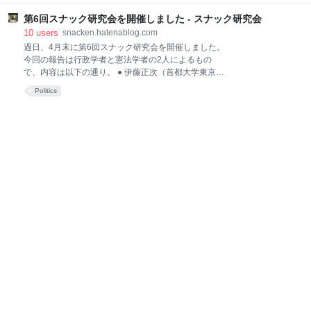
白水社 発売日: 2017/06/22 メディア: 単行本（ソフト
太田市は、以前書いた「郊外の多文化主義」の冒頭で
カバー） この商品を含むブログを見る 下記、出版社公
第6回スナック研究会を開催しました - スナック研究会
触れた外国人居住比率日本一の邑楽郡大泉町の隣にあ
式サイト（詳細目次など有り） 日本の夜の公共圏 - 白
り、私は大泉への調査に行く際、何度か太田を訪れて
10
users
snacken.hatenablog.com
水社 先ず表紙の装丁からで
いるのだった。 人口22万の太田市は、富士重工業（ス
過日、4月末に第6回スナック研究会を開催しました。
バル）の企業城下町であり、北関東有数の工業都市で
今回の報告は行政学者と憲法学者の2人によるもの
ある。 地理的には「東毛」に属すが、「上毛かるた」
で、内容は以下の通り。 ● 伊藤正次（首都大学東京・
などにも見られる、この「毛」の文字は、下野（しも
行政学）「行政から見たスナック－－夜の社交を仕切
Politics
つ《け》）という旧国名にある《け》であり、これは
る規制の多元性」 ● 宍戸常寿（東京大学・憲法）「ス
古代関東における「毛野（けの）」という勢力に由来
ナック・風適法・憲法」 前回の亀井報告（刑法の観点
しているらしい。 これまで「おくのふと道」で記し
から）と合わせ、規制対象としてのスナックの多面性
た、むつ（大湊）や三沢と同様、太田もまた軍都であ
が明らかになる報告で、大変刺激的でした。規制上の
るのは偶然なのだが、ここには戦前、巨大な軍需工廠
所謂「遊興」概念に関する細かな議論など、さすが今
であった中島飛行機が存在
回の報告者お二人によるもので、実に興味深いお話で
した。 それにしても、スナックに対する行政側からの
規制は実に多岐にわたる／多元的なもので、その点か
らも「スナック」自体の業態としての〈定義〉が困難
である理由が改めて浮き彫りにもなった感もありまし
た。保健所、警察署、消防署、税務署など、実にさま
ざまな行政機関との関わりが、実に良く整理された議
論でもありました。