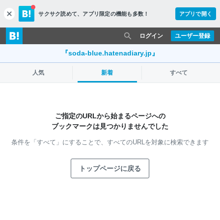
サクサク読めて、
アプリ限定の機能も多数！
アプリで開く
c
l
o
ログイン
ユーザー登録
s
e
『soda-blue.hatenadiary.jp』
人気
新着
すべて
ご指定のURLから始まるページへの
ブックマークは見つかりませんでした
条件を「すべて」にすることで、
すべてのURLを対象に検索できます
トップページに戻る