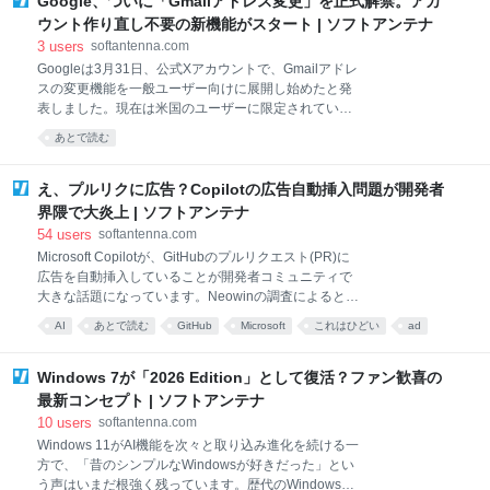
Google、ついに「Gmailアドレス変更」を正式解禁。アカ
は、今回の問題で判明した事実と、なぜこれが大きな
問題として受け止められているのかを分かりやすくま
ウント作り直し不要の新機能がスタート | ソフトアンテナ
とめます。 hostsファイルにAdobe独自の行が追加さ
3
users
softantenna.com
れていた 今回の問題では、複数のユーザーが、以下の
Googleは3月31日、公式Xアカウントで、Gmailアドレ
ようなエントリがシステムのhostsファイルに自動的に
スの変更機能を一般ユーザー向けに展開し始めたと発
追加されていたと報告しています。 ## Adobe
表しました。現在は米国のユーザーに限定されていま
Creative Cloud WAM - Start ## 166.117.29.222
すが、近日中に他の国へ拡大する作業を進めていると
あとで読む
detect-ccd.creativecloud.adobe.com ## Adobe
のことです。 You asked, we delivered. If you’re a U.S.
Creative Cloud WAM -
Google user, you can now change your account
username for tools like Gmail, Photos, Drive and more
え、プルリクに広告？Copilotの広告自動挿入問題が開発者
— while keeping your emails, data and account
界隈で大炎上 | ソフトアンテナ
history. Here’s what to know: 1️⃣ You can choose any
54
users
softantenna.com
available @gmail.com username. 2️⃣… pic.twitter.co
Microsoft Copilotが、GitHubのプルリクエスト(PR)に
広告を自動挿入していることが開発者コミュニティで
大きな話題になっています。Neowinの調査によると、
すでに150万件以上のPRに広告が紛れ込んでいるとの
AI
あとで読む
GitHub
Microsoft
これはひどい
ad
ことです。 発端は、オーストラリアの開発者が「単な
広告
開発
るtypo修正をCopilotに頼んだところ、PRの説明文に
Raycastの宣伝文が勝手に追加された」と報告したこ
Windows 7が「2026 Edition」として復活？ファン歓喜の
とでした。実際にGitHub上を検索すると、同じ文言が
最新コンセプト | ソフトアンテナ
1万件以上のPRに出現しており、GitLabのマージリク
10
users
softantenna.com
エストでも同様の事例が確認されています。 広告の挿
Windows 11がAI機能を次々と取り込み進化を続ける一
入は、PRのMarkdown内に埋め込まれた「START
方で、「昔のシンプルなWindowsが好きだった」とい
COPILOT CODING AGENT TIPS」という隠しコメン
う声はいまだ根強く残っています。歴代のWindowsの