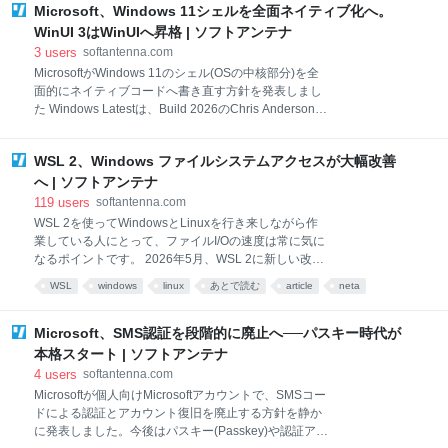
Microsoft、Windows 11シェルを全面ネイティブ化へ。
具合修正にとどまらず、アプリ全体の軽量化・高速
化、UI 改善、新機能追加を含む大きな内容になってい
WinUI 3はWinUIへ昇格 | ソフトアンテナ
ます。 PowerToys 0.100 introduces the brand-new
3
users
softantenna.com
Shortcut Guide, a major Command Palette update
MicrosoftがWindows 11のシェル(OSの中核部分)を全
with the new Extension Gallery and multi-monitor
面的にネイティブコードへ書き直す方針を発表しまし
Dock support, and a wave of improvements to Power
た Windows Latestは、Build 2026のChris Anderson氏
Disp
のセッションの内容から、「MicrosoftがWindows 11
のシェルの中核部分をネイティブコードで書き直して
WSL 2、Windows ファイルシステムアクセスが大幅改善
いることを確認した」と伝えています。 これまでの
Windows 11は、React NativeやWebView、Electronと
へ | ソフトアンテナ
いった「ウェブ技術のラッパー」に依存したUIが多
119
users
softantenna.com
く、動作の重さやメモリ消費の増大が長年の不満点で
WSL 2を使ってWindowsとLinuxを行き来しながら作
した。 2026年のBuildカンファレンスでMicrosoftはつ
業している人にとって、ファイルI/Oの速度は常に気に
いに方向転換を宣言し、「Webアプリのスロップ
なるポイントです。 2026年5月、WSL 2に新しい改善
(Slop)を排除する」という強いメッセージを打ち出し
が入り、virtiofsを使ったクロスOSのファイルアクセス
WSL
windows
linux
あとで読む
article
neta
ています。 なぜ今、ネイティブ回帰なのか Windows
がさらに高速になりました。 Hayden Barnes氏のブロ
11はUIがモダンに刷新さ
グ記事「WSL 2 is getting faster Windows file system
access」によると、これまで残っていた最後の大きな
Microsoft、SMS認証を段階的に廃止へ──パスキー時代が
ボトルネックが解消され、Windows側のファイルを扱
本格スタート | ソフトアンテナ
うワークロードがよりスムーズに動作するようになる
4
users
softantenna.com
とのことです。 WSLのファイルアクセスはどう進化し
Microsoftが個人向けMicrosoftアカウントで、SMSコー
てきたのか WSLのファイルアクセスは時代に合わせて
ドによる認証とアカウント復旧を廃止する方針を静か
進化しています。 初期のWSL 1の頃は、Linuxプロセ
に発表しました。今後はパスキー(Passkey)や認証アプ
スがWindowsカーネル上で直接動く仕組みだったた