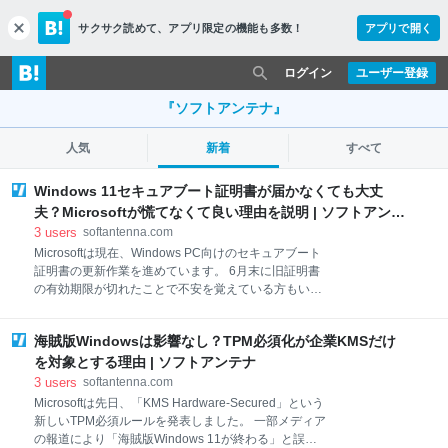
サクサク読めて、
アプリ限定の機能も多数！
アプリで開く
c
l
o
ログイン
ユーザー登録
s
e
『ソフトアンテナ』
人気
新着
すべて
Windows 11セキュアブート証明書が届かなくても大丈
夫？Microsoftが慌てなくて良い理由を説明 | ソフトアンテ
ナ
3
users
softantenna.com
Microsoftは現在、Windows PC向けのセキュアブート
証明書の更新作業を進めています。 6月末に旧証明書
の有効期限が切れたことで不安を覚えている方もいる
かもしれませんが、7月14日に公開された月例更新プ
ログラムのドキュメントでも「Secure Boot 2023証明
海賊版Windowsは影響なし？TPM必須化が企業KMSだけ
書をまだ受け取っていないPCも通常どおり起動し、今
後のアップデートで順次配信される」と明確に強調し
を対象とする理由 | ソフトアンテナ
ています。 Secure Boot certificates used by most
3
users
softantenna.com
Windows devices were set to expire starting in June
Microsoftは先日、「KMS Hardware-Secured」という
2026. Microsoft has been updating these certificates
新しいTPM必須ルールを発表しました。 一部メディア
on PCs and non-managed business devices for the
の報道により「海賊版Windows 11が終わる」と誤解