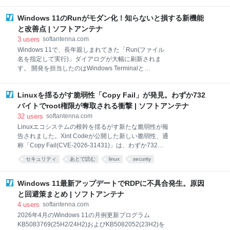
リ、確認済みメールアドレスによる認証が中心とな
め、/mnt/cなどのWindowsドラ
り、Windows 11の「パスワードレス化」がさらに加
Windows 11のRunがモダン化！知らないと損する新機能
速することになります。 同社はSMS認証について「詐
欺の主要因であり、脆弱性が多い」と指摘し、より安
と改善点 | ソフトアンテナ
全でシームレスな認証方式へ移行する必要性を強調し
3
users
softantenna.com
ています。 なぜSMS認証をやめるのか Microsoftが
Windows 11で、長年親しまれてきた「Run(ファイル
SMSによる認証を廃止する理由は明確で、以下のよう
名を指定して実行)」ダイアログが大幅に刷新されま
な問題が背景にあるからです。 SIMスワップ攻撃が容
す。 開発を担当したのはWindows Terminalと
易で、乗っ取られやすい フィッシングによるコード詐
PowerToysのチームで、30年以上続くこの小さなツー
取が横行 電話番号変更や紛失時の復旧が不安定 これら
ルを、現代的なデザインと高速性を両立させながら再
のリスクを避けるため、より強固な認証方式であるパ
Linuxを揺るがす脆弱性「Copy Fail」が発見。わずか732
構築したと説明しています。見た目はよりシンプル
スキーや認証アプリへ移行するのは自然な流れと言え
に、動作はこれまで以上に軽快になり、日常的にWin
バイトでroot権限が奪取される衝撃 | ソフトアンテナ
ます。 パスキ
+ Rを使うユーザーにとって嬉しい進化が詰まってい
32
users
softantenna.com
ます。 モダンデザインと高速化の両立 新しいRunダイ
Linuxエコシステムの根幹を揺るがす新たな脆弱性が報
アログは、Windows 11のFluent Designに合わせた外
告されました。Xint Codeが公開した新しい脆弱性、通
観へと刷新され、ダークモードにも対応しました。 内
称「Copy Fail(CVE-2026-31431)」は、わずか732バ
部的にはC#/WinUI 3で書き直され、.NET AOTによる
イトの短いPythonスクリプトを実行するだけで、一般
セキュリティ
あとで読む
linux
security
高速起動を実現。表示までの中央値は94msと、従来の
ユーザーが最高権限(root)を奪取できるという衝撃の内
103msからさらに短縮されています。 開発チームは
容となっています。 Ubuntu、RHEL、Amazon
「昔と同じように瞬時に開くこと」を最重
Linux、SUSEといった主要なディストリビューション
Windows 11最新アップデートでRDPに不具合発生。原因
のすべてが影響を受け、2017年以降にリリースされた
と回避策まとめ | ソフトアンテナ
ほぼすべてのシステムで悪用が可能という、極めて広
4
users
softantenna.com
範囲かつ危険なバグとして注目を集めています。 脆弱
2026年4月のWindows 11の月例更新プログラム
性の核心：ページキャッシュへの侵入 この問題の根本
KB5083769(25H2/24H2)およびKB5082052(23H2)を
的な原因は、Linuxカーネルの暗号化サブシステム