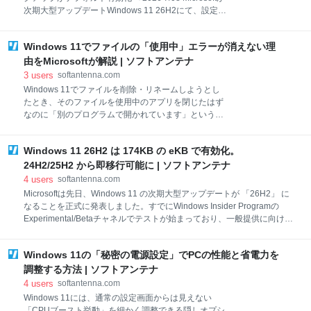
WindowsがGDIDをどのように生成し、FBIがハッカー
次期大型アップデートWindows 11 26H2にて、設定や
逮捕のためにどのように活用しているの
Microsoft Storeアプリのバックアップをデフォルトで
有効化する方針を正式に発表しました。 Windowsメッ
Windows 11でファイルの「使用中」エラーが消えない理
セージセンターには以下のような情報が掲載されてい
ます。 Windows settings backup policy is becoming a
由をMicrosoftが解説 | ソフトアンテナ
new default Windows の設定バックアップポリシーが
3
users
softantenna.com
新しいデフォルトになります Starting with Windows
Windows 11でファイルを削除・リネームしようとし
11, version 26H2, the default behavior of the Windows
たとき、そのファイルを使用中のアプリを閉じたはず
settings backup policy will shift from disable
なのに「別のプログラムで開かれています」というダ
イアログが表示されることがあります。 この長年の謎
について、Microsoftが技術的な背景と実用的な対処法
Windows 11 26H2 は 174KB の eKB で有効化。
を明らかにしました。Mark Russinovich氏(Azure
CTO)が語る内容は、Windowsの内部動作を知るうえ
24H2/25H2 から即移行可能に | ソフトアンテナ
でとても興味深いものとなっています。 ファイルがロ
4
users
softantenna.com
ックされ続ける本当の理由 同氏によると、この問題は
Microsoftは先日、Windows 11 の次期大型アップデートが 「26H2」 に
「別のプログラムが開いている」というメッセージか
なることを正式に発表しました。すでにWindows Insider Programの
ら想像できる単純なものではなく、より複雑な要因が
Experimental/Betaチャネルでテストが始まっており、一般提供に向けた
絡んでいるそうです。 Windowsはファイルを開くとき
準備が進んでいます。 Microsoftは、「Windows 11 の次の年次アップデ
に「ハンドル」という参照を作り、ハンドルが残って
ートはまもなく提供され、Insiderではすでに利用可能」と延べ、企業や
いる限り削除やリネームを許しません。しかしアプリ
Windows 11の「秘密の電源設定」でPCの性能と省電力を
IT管理者にとって「予測可能で低負荷なアップデート体験」を重視した
を閉じてもハンドルが残る場合があり、これが削除で
リリースになると強調しています。 24H2/25H2からは「有効化パッケー
調整する方法 | ソフトアンテナ
きない原因となってい
ジ」で即アップグレード 今回の大きなポイントは、24H2と25H2から
4
users
softantenna.com
26H2へのアップグレードが「有効化パッケージ(eKB)」で提供されるこ
Windows 11には、通常の設定画面からは見えない
とです。 Microsoft が公開した新しいホワイトペーパーによると、
「CPUブースト挙動」を細かく調整できる隠しオプシ