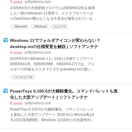
3
users
softantenna.com
投稿です。 コメント欄には、Rufusやコマンド操作な
2026年6月の月例更新プログラム(KB5094126)を適用
どの回避策が多数寄せられましたが、投稿者は「回避
した一部のWindows 11環境で、エクスプローラーか
策が欲しいのではなく、公式に選択肢を戻してほし
らOneDriveが開けなくなる不具合が報告されていま
い」と繰り返し主張。多くのユーザーもこれに共感
す。 この不具合について、Microsoftサポートチームが
し、Windows 10時代のように、ローカルアカウント
Microsoft
Windows
ニュース
公式に注意喚起を行い、現在調査と修正を進めている
を普通に選べる仕様を求める声が広がりました。 問題
ことがわかりました。 不具合の内容は？ この不具合の
の本質は「ユーザーコントロール
内容は更新プログラム適用後、エクスプローラー左側
Windows 11でフォルダアイコンが変わらない？
のナビゲーションペインにあるOneDriveアイコンをク
desktop.iniの仕様変更を解説 | ソフトアンテナ
リックしても反応せず、内容が表示されないというも
4
users
softantenna.com
のです。 不具合が確認されているのは以下のバージョ
2026年6月のWindows 11／10向け月例アップデート
ンです。 Windows 11 version 24H2 Windows 11
(KB5094126、KB5093998、KB5094127)では、フォ
version 25H2 その他のバージョンへの影響は調査中で
ルダーの外観をカスタマイズするdesktop.iniの扱いが
す。 原因はOS側の不具合で、Microsoftの開発部門が
大きく変わりました。 これらの更新プログラムを適用
修正に向けて対応中です。現時点では正式な修正パッ
コンピュータ
した環境では、一部のカスタムフォルダー名やアイコ
チは提供されてい
ンが突然表示されなくなるケースがありますが、これ
は不具合ではなく、Microsoftが意図的に導入したセキ
PowerToys 0.100.0が大幅軽量化。コマンドパレットも進
ュリティ強化策です。 何が変わったのか 今回の変更に
化した大型アップデート | ソフトアンテナ
関しては公式サポートドキュメント「Custom folder
4
users
softantenna.com
icons or localized folder names might not appear after
PowerToys 0.100.0が大幅軽量化。コマンドパレット
installing the June 2026 Windows security update」で
も進化した大型アップデート 2026 6/11 Microsoftは6
詳しく説明されています。 Windowsはこれまで、
月10日(現地時間)、Windows 11/10向けの生産性向上
desktop.iniに書
ユーティリティ集「PowerToys」の最新版v0.100.0を
リリースしました。 今回のアップデートは、単なる不