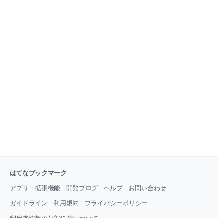
これはReFS登場から約14年越しの大きな転換点とい
えます。 ReFSの特徴 ReFSは整合性チェックと修復
をオンラインで実行でき、NTFSのようにchkdskを必
要としません。クラッシュ時の破損リスクを低減する
「integrity-first」設計が特
はてなブックマーク
アプリ・拡張機能
開発ブログ
ヘルプ
お問い合わせ
ガイドライン
利用規約
プライバシーポリシー