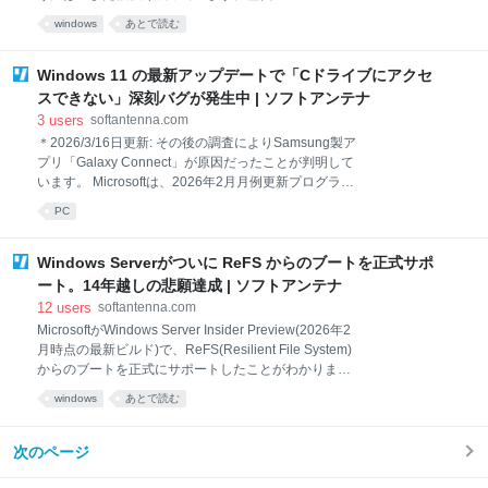
トをトリガーに行われているとみられ、Microsoftが
中でも特に人気が高いのが、サポート終了から6年が
Copilotのエコシステムや連携サービスを宣伝する目的
windows
あとで読む
経ったWindows 7ですが、そんな「伝説のOS」がもし
で仕込ん
今も開発されていたらどうなるのか──その答えを示す
コンセプト作品が登場し、大きな注目を集めていま
Windows 11 の最新アップデートで「Cドライブにアクセ
す。 クリエイター Addy Visualsが描く「Windows 7
スできない」深刻バグが発生中 | ソフトアンテナ
2026 Edition」 このコンセプトを制作したのは、
3
users
softantenna.com
Windows XPの現代版や未来のWindows 12を手がけた
＊2026/3/16日更新: その後の調査によりSamsung製ア
ことで知られるAddy Visualsです。今回の作品では、
プリ「Galaxy Connect」が原因だったことが判明して
Windows 7の象徴的なデザインを残しつつ、現代的な
います。 Microsoftは、2026年2月月例更新プログラム
UIや機能を融合させています。 Windows 7 2026
(KB5077181)を適用した一部のWindows 11 PCで、C
Editionの主な特徴は以下の通りです。 Copilo
PC
ドライブにアクセスできなくなる重大な不具合が発生
していることを正式に認めました。エラー内容は
「C:\is not accessible - Access denied(C:\はアクセス
Windows Serverがついに ReFS からのブートを正式サポ
できません–アクセスが拒否されました)」というもの
ート。14年越しの悲願達成 | ソフトアンテナ
です。 問題は単にエクスプローラーで Cドライブを開
12
users
softantenna.com
けないだけではありません。Outlook、Officeアプリ、
MicrosoftがWindows Server Insider Preview(2026年2
ブラウザ、システムユーティリティなど、日常的に使
月時点の最新ビルド)で、ReFS(Resilient File System)
うアプリが起動できなくなるケースが報告されていま
からのブートを正式にサポートしたことがわかりまし
す。 さらに、管理者権限の昇格やログ収集、更新プロ
た(Neowin)。 ReFSは2012年に登場して以来、データ
グラムのアンインストールすらできない場合もあ
windows
あとで読む
保全性とスケーラビリティを重視した次世代ファイル
システムとして進化してきましたが、OSのブートには
使えないという制約が長年の課題でした。 Windows
次のページ
Serverの最新ビルドでは、ReFSでフォーマットした
システムドライブ(C:)から直接起動することができ、