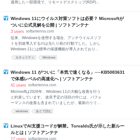
適用した一部環境で、リモートデスクトップ(RDP)を
(AF_ALG)と、データを効率的に転送する仕組みである
使用する際に表示される警告ウィンドウが正しく表示
splice()システムコールの組み合わせにあります。 通
されない問題が確認されています。 これは、RDPファ
常、Linuxではファイル
Windows 11にウイルス対策ソフトは必要？ Microsoftが
イルの悪用を防ぐために導入された新しいセキュリテ
ィ警告機能が原因で発生しているもので、Microsoft は
ついに公式見解を公開 | ソフトアンテナ
すでに問題を認めており、暫定的な回避策を案内して
3
users
softantenna.com
います。 どんな不具合が起きているのか KB5083769
従来、Windowsを使用する場合、アンチウイルスソフ
の既知の不具合に以下のような項目が追加されていま
トを別途導入するのは当たり前の行動でした。しかし
す。 この問題が発生するのは、複数モニターを異なる
Windows 11には標準の保護機能が導入されており、
スケーリング設定で使用している場合です。たとえ
その常識は揺らいでいます。 今回、Microsoftが公開し
セキュリティ
Windows
ば、メインディスプレイが100%、サブディスプレイ
た最新のサポート文書によって、「Windows 11に追
が125%といった構成が該当します。 この条件下で
加のウイルス対策ソフトは必要なのか」という長年の
は、RDPを開いた際に表示される警告ウィンドウで、
疑問に対する公式見解が明らかになりました。 結論か
Windows 11 がついに「本気で速くなる」──KB5083631
テキス
ら言えば、一般的な使い方をするユーザーであれば、
で体感レベルの高速化へ | ソフトアンテナ
Windows 11標準のセキュリティ機能だけで十分だと
41
users
softantenna.com
とされています。 標準搭載の「Windowsセキュリテ
Microsoftは2026年、Windows 11の大幅な改善を行う
ィ」が強化され続けている Windows XPやWindows 7
と約束しています。 改良予定の項目の中には、パフォ
の時代は、標準の保護機能が弱く、NortonやMcAfeeな
ーマンスの改善も含まれていましたが、最新のリリー
どの外部ソフトが必須とされていました。しかし
スプレビューチャンネル向けの更新プログラム
Windows 10以降、Microsoft Defenderを中心としたセ
windows
あとで読む
「KB5083631」には、ファイルエクスプローラーを中
キュリティ機能が大幅に強
心に、日常操作のキビキビ感が大幅に向上する変更が
含まれていることがわかりました。 ファイルエクスプ
LinuxでAI支援コードが解禁。Torvalds氏が示した新ルー
ローラーの動作が大幅に最適化 今回のアップデートで
ルとは | ソフトアンテナ
最も注目されるのは、エクスプローラーの起動速度と
17
users
softantenna.com