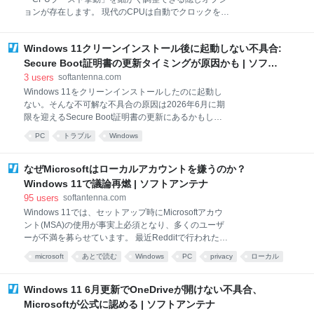
24H2、25H2、26H2の3
ョンが存在します。 現代のCPUは自動でクロックを引
き上げる仕組み(ブースト)を備えており、その挙動は
OS側から制御することもできるのです。 今回紹介す
Windows 11クリーンインストール後に起動しない不具合:
る「プロセッサパフォーマンスの向上モード
(Processor Performance Boost Mode)」を有効化する
Secure Boot証明書の更新タイミングが原因かも | ソフト
と、WindowsがCPUに対してどれくらい積極的にブー
アンテナ
3
users
softantenna.com
ストを要求するかを細かく指定できるようになりま
Windows 11をクリーンインストールしたのに起動し
す。本来OEMや上級ユーザー向けのものですが、レジ
ない。そんな不可解な不具合の原因は2026年6月に期
ストリを1箇所変更するだけで一般ユーザーでも利用
限を迎えるSecure Boot証明書の更新にあるかもしれ
できるようになります。 レジストリ変更で現れる追加
ません。 Neowinの記事は、クリーンインストール後
PC
トラブル
Windows
モード Neowinが紹介した手順では、レジストリの
に、再起動のタイミングでブートデバイス選択画面に
Attributes値を1から2に変更することで、電源オプショ
戻されセットアップが進まない不具合を、Secure
ン内に複数のブーストモードが出現します。 具体的な
Bootを一時的に無効化して解決する方法を解説してい
なぜMicrosoftはローカルアカウントを嫌うのか？
手順は次
ます。 Scure Bootを無効化することで、Windows 11
Windows 11で議論再燃 | ソフトアンテナ
の初期設定画面まで正常に進行し、セットアップ完了
95
users
softantenna.com
後にSecure Bootを再び有効化しても問題なく起動し
Windows 11では、セットアップ時にMicrosoftアカウ
たため、原因はSecure Boot周りにあると考えられて
ント(MSA)の使用が事実上必須となり、多くのユーザ
います。 トラブルの背景：Secure Boot 証明書の更新
ーが不満を募らせています。 最近Redditで行われた議
時期と古いインストールメディア 今回の問題は、
論では、この問題が単に「ローカルアカウントを作れ
MicrosoftがSecure Bootの証明書を更新している時期
microsoft
あとで読む
Windows
PC
privacy
ローカル
ない」という機能面での話にとどまらず、プライバシ
とクリーンインストー
コンピュータ
ー・透明性・ユーザーの主導権といった、より大きな
テーマへと発展していました。 議論の発端は、
Windows 11 6月更新でOneDriveが開けない不具合、
「Windows 11の初期設定（OOBE）でローカルアカウ
Microsoftが公式に認める | ソフトアンテナ
ントを選べるように戻してほしい」というシンプルな