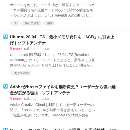
安定性の改善です。アプリの立ち上がりがこれまでよ
AIツールを使ったコード生成が一般化する中、Linuxカ
り明らかに速くなり、ファイルやフォルダーへのアク
ーネル開発でもAI支援コードの扱いに関する明確なル
セスがスムーズになります。また、内部プロセスであ
ールが示されました。Linus Torvalds氏のGitHubリポ
るexplorer.exeのリソース管理が見直され、ウィンド
ジトリに公開されたドキュメントでは、AIを利用した
ウを閉じた後に無駄なメモリが残り続ける問題も減る
AI
あとで読む
開発
コードを受け入れるための前提条件が整理されていま
とされています。 Improves the speed and
す。 このドキュメントによると、AIが生成したコード
performance
であっても、Linuxカーネルの開発フローにおける基本
Ubuntu 26.04 LTS、最小メモリ要件を「6GB」に引き上
ルールは人間の場合と変わりません。 開発者は
げ | ソフトアンテナ
development-process.rstやcoding-style.rst、
8
users
softantenna.com
submitting-patches.rstに沿って作業し、既存のコンプ
Ubuntuの最新LTS版「Ubuntu 26.04 LTS(Resolute
ライアンス要件を満たす必要があります。特にGPL-
Raccoon)」のリリースノートによると、最小メモリ要
2.0-onlyとの互換性やSPDXライセンス識別子の適切な
件が4GBから6GBへと引き上げられたことが明らかに
使用など、ライセンス関連のルールは厳格に適用され
なりました。実に50％増という大きな変更です。 ただ
ます。 「Signed-off-by」はAIには使えない Linu
あとで読む
し、今回の変更は、OS自体が急激に重くなったことを
意味しているわけではありません。Ubuntu専門サイト
OMG Ubuntuは、この変更を「honesty bump(正直な
Adobeがhostsファイルを無断変更？ユーザーから強い懸
要件)」と表現しています。 Gnome 50やFirefoxを含む
念が広がる理由 | ソフトアンテナ
最新版のWebブラウザ、LibreOffice、Thunderbird、
3
users
softantenna.com
GIMPなど主要アプリのメモリ消費量が増加しており、
Adobe Creative Cloudを利用している一部ユーザーの
これら現代的なデスクトップ環境とアプリの利用を前
間で、「hostsファイルが無断で書き換えている」とい
提にすると、4GBでは快適とは言い難く、実用的には
う報告が相次いでいます。RedditやXで情報が共有さ
6GBが妥当という判断が行われたと考えられるからで
れ、技術的な裏付けも示されていることから、コミュ
す。 インストール自体は4GB未満でも可能 なお、
ニティでは大きな議論となっています。この記事で