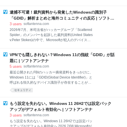
past months. De
されて注目されましたが、実際にはこれは一般ユーザ
ーのWindowsライセンスには影響しません。対象とな
逮捕不可避！裁判資料から発覚したWindowsの識別子
るのは企業が運用するKMS(Key Management Service)
サーバーのみだからです。 企業は大量のPCを一括で
「GDID」解析まとめと海外コミュニティの反応 | ソフトア
管理するため、社内ネットワーク上にKMSサーバーを
ンテナ
3
users
softantenna.com
置き、そこからWindowsをまとめて認証します。今回
2026年7月、米司法省がハッカーグループ「Scattered
の新ルールは、このKMSサーバーにTPMによるハード
Spider」のメンバーを起訴した裁判資料(United States
ウェア証明を求めるものです。 新しいルールが定めら
v.Peter Stokes)の中で、Microsoftが犯人のデバイス追
れた理由は、攻撃者が「偽のKMSサーバー」を企業ネ
跡のために利用した「GDID(Global Device
ットワークに紛れ込ませ、ライセンスを不正に発行す
Identifier)」の存在が公になりました。 このGDIDに関
るケースがあったためだとされています。TPMでサー
VPNでも隠しきれない？Windows 11の指紋「GDID」が話
する情報をまとめた「Full writeup of the Windows
バーの真正性と改ざんの有無を確認し、
GDID」がGitHubに公開され注目を集めています。 誤
題に | ソフトアンテナ
解されがちなGDIDの正体 裁判資料によると、GDIDは
5
users
softantenna.com
「Windows OSのインストールごとに割り当てられる
最近公開されたFBIのハッカー摘発資料をきっかけに、
永続的なデバイスレベルの識別子」と定義されていま
Windows 11には「GDID(Global Device Identifier)」と
す。OSのアップデートを行っても維持されますが、
呼ばれる恒久的なデバイス識別子が存在することが一
OSを再インストールした場合には新しいGDIDへと更
般ユーザーにも知られるようになりました。Microsoft
セキュリティ
新される性質を持っています。 SNSなどを中心に
はこれをオフにする設定を提供しておらず、仕組みや
「GDIDはGPUなどの
用途もほとんど説明していません。 Windows 11 の
「GDID」が 大規模サイバー犯罪集団Scattered Spider
もう設定を失わない。Windows 11 26H2では設定バック
構成員の逮捕に利用された模様。逮捕はヘルシンキ空
アップがデフォルト有効化へ | ソフトアンテナ
港で日本行きの便に搭乗しようとした際に行われた。 /
3
users
softantenna.com
(1 user) https://t.co/bpIiWHDwIk — ソフトアンテナ
もう設定を失わない。Windows 11 26H2では設定バッ
(@softantenna) July 6, 2026 今回Windows Latestは、
クアップがデフォルト有効化へ 2026 7/08 Microsoftが