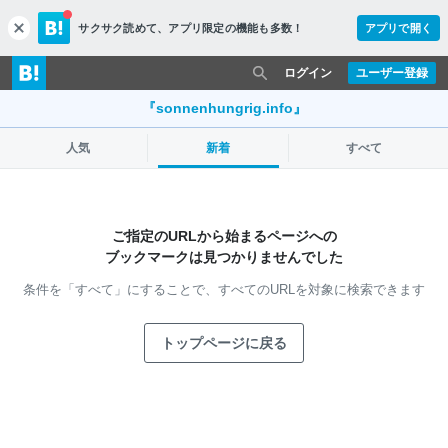
サクサク読めて、
アプリ限定の機能も多数！
アプリで開く
c
l
o
ログイン
ユーザー登録
s
e
『sonnenhungrig.info』
人気
新着
すべて
ご指定のURLから始まるページへの
ブックマークは見つかりませんでした
条件を「すべて」にすることで、
すべてのURLを対象に検索できます
トップページに戻る